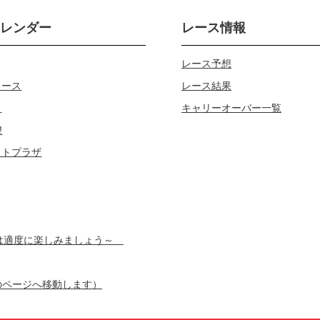
カレンダー
レース情報
レース予想
レース
レース結果
じ
キャリーオーバー一覧
!
ロトプラザ
スは適度に楽しみましょう～
のページへ移動します）