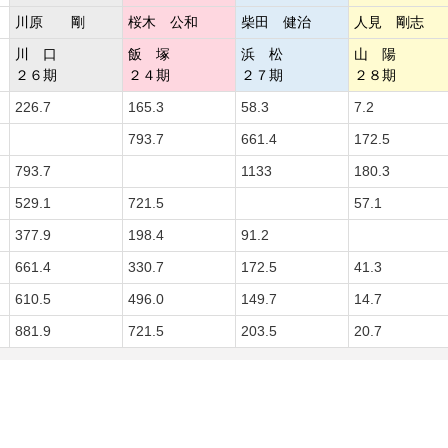
川原 剛
桜木 公和
柴田 健治
人見 剛志
川 口
飯 塚
浜 松
山 陽
２６期
２４期
２７期
２８期
226.7
165.3
58.3
7.2
793.7
661.4
172.5
793.7
1133
180.3
529.1
721.5
57.1
377.9
198.4
91.2
661.4
330.7
172.5
41.3
610.5
496.0
149.7
14.7
881.9
721.5
203.5
20.7