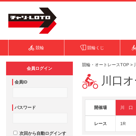
競輪
競輪くじ
競輪・オートレースTOP
>
会員ログイン
川口オー
会員ID
パスワード
開催場
川 口
レース
1R
次回から自動ログインす