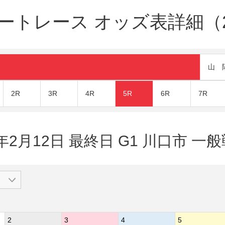
ートレース オッズ表詳細（20
山 
2R
3R
4R
5R
6R
7R
年2月12日 最終日 G1 川口市 一般
2
3
4
5