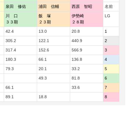
泉田 修佑
浦田 信輔
西原 智昭
名前
川 口
飯 塚
伊勢崎
LG
３３期
２３期
２８期
42.4
13.0
20.8
1
305.2
122.1
440.9
2
317.4
152.6
566.9
3
180.3
66.1
136.8
4
79.3
20.1
33.2
5
49.3
81.8
6
66.1
33.6
7
89.1
18.8
8