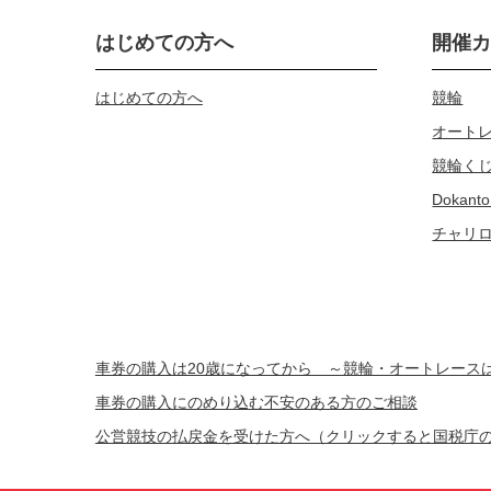
はじめての方へ
開催
はじめての方へ
競輪
オート
競輪く
Dokanto
チャリ
車券の購入は20歳になってから ～競輪・オートレー
車券の購入にのめり込む不安のある方のご相談
公営競技の払戻金を受けた方へ（クリックすると国税庁