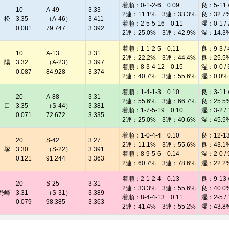
着順：0-1-2-6 0.09
良：5-11 /
10
A-49
3.33
2連：11.1% 3連：33.3%
良：32.7
 松
3.35
（A-46）
3.411
着順：2-5-5-16 0.11
湿：0-1 / 
0.081
79.747
3.392
2連：25.0% 3連：42.9%
湿：14.3
着順：1-1-2-5 0.11
良：9-3 / 
10
A-13
3.31
2連：22.2% 3連：44.4%
良：25.5
 陽
3.32
（A-23）
3.397
着順：8-3-4-12 0.15
湿：0-0 / 
0.087
84.928
3.374
2連：40.7% 3連：55.6%
湿：0.0%
着順：1-4-1-3 0.10
良：3-11 /
20
A-88
3.31
2連：55.6% 3連：66.7%
良：25.5
 口
3.35
（S-44）
3.381
着順：1-7-5-19 0.10
湿：3-2 / 
0.071
72.672
3.335
2連：25.0% 3連：40.6%
湿：45.5
着順：1-0-4-4 0.10
良：12-13 
20
S-42
3.27
2連：11.1% 3連：55.6%
良：43.1
 塚
3.30
（S-22）
3.391
着順：8-9-5-6 0.14
湿：2-0 / 
0.121
91.244
3.363
2連：60.7% 3連：78.6%
湿：22.2
着順：2-1-2-4 0.13
良：9-13 /
20
S-25
3.31
2連：33.3% 3連：55.6%
良：40.0
勢崎
3.31
（S-31）
3.389
着順：8-4-4-13 0.11
湿：2-5 / 
0.079
98.385
3.363
2連：41.4% 3連：55.2%
湿：43.8