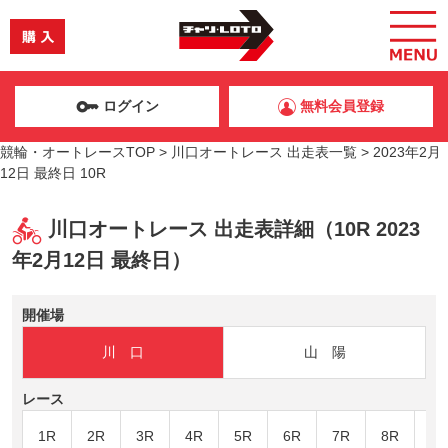
ログイン
無料会員登録
競輪・オートレースTOP
>
川口オートレース 出走表一覧
>
2023年2月
12日 最終日 10R
川口オートレース 出走表詳細（10R 2023
年2月12日 最終日）
開催場
川 口
山 陽
レース
1R
2R
3R
4R
5R
6R
7R
8R
9R