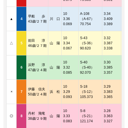
2連
着順
10
A-108
3.34
早船 歩
2連
▲
4
川 口
3.36
（A-67）
3.409
43歳/２７期
着順
0.069
70.754
3.389
2連
着順
10
S-43
3.32
前田 淳
2連
△
5
山 陽
3.34
（S-36）
3.387
46歳/２７期
着順
0.067
90.620
3.338
2連
着順
10
S-40
3.30
浜野 淳
2連
6
山 陽
3.32
（S-40）
3.385
47歳/２４期
着順
0.085
92.070
3.357
2連
着順
10
S-18
3.29
伊藤 信夫
2連
×
7
浜 松
3.29
（S-12）
3.383
50歳/２４期
着順
0.093
105.373
3.365
2連
着順
10
S-8
3.28
丹村 飛竜
2連
◎
8
山 陽
3.33
（S-21）
3.363
38歳/２９期
着順
0.083
121.174
3.327
2連