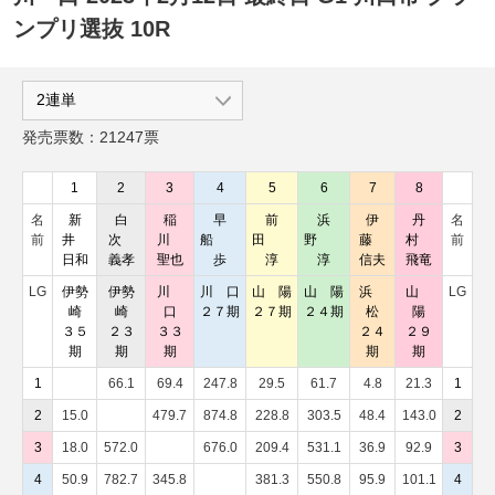
ンプリ選抜 10R
発売票数：21247票
1
2
3
4
5
6
7
8
名
新
白
稲
早
前
浜
伊
丹
名
前
井
次
川
船
田
野
藤
村
前
日和
義孝
聖也
歩
淳
淳
信夫
飛竜
LG
伊勢
伊勢
川
川 口
山 陽
山 陽
浜
山
LG
崎
崎
口
２７期
２７期
２４期
松
陽
３５
２３
３３
２４
２９
期
期
期
期
期
1
66.1
69.4
247.8
29.5
61.7
4.8
21.3
1
2
15.0
479.7
874.8
228.8
303.5
48.4
143.0
2
3
18.0
572.0
676.0
209.4
531.1
36.9
92.9
3
4
50.9
782.7
345.8
381.3
550.8
95.9
101.1
4