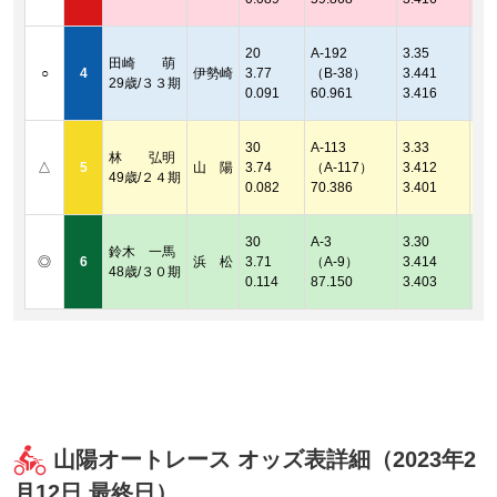
2連
着順
20
A-192
3.35
田崎 萌
2連
○
4
伊勢崎
3.77
（B-38）
3.441
29歳/３３期
着順
0.091
60.961
3.416
2連
着順
30
A-113
3.33
林 弘明
2連
△
5
山 陽
3.74
（A-117）
3.412
49歳/２４期
着順
0.082
70.386
3.401
2連
着順
30
A-3
3.30
鈴木 一馬
2連
◎
6
浜 松
3.71
（A-9）
3.414
48歳/３０期
着順
0.114
87.150
3.403
2連
山陽オートレース オッズ表詳細（2023年2
月12日 最終日）