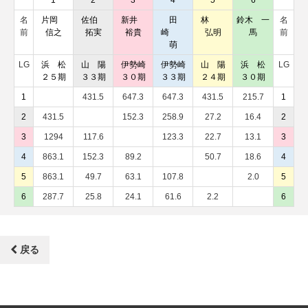
1
2
3
4
5
6
名
片岡
佐伯
新井
田
林
鈴木 一
名
前
信之
拓実
裕貴
崎
弘明
馬
前
萌
LG
浜 松
山 陽
伊勢崎
伊勢崎
山 陽
浜 松
LG
２５期
３３期
３０期
３３期
２４期
３０期
1
431.5
647.3
647.3
431.5
215.7
1
2
431.5
152.3
258.9
27.2
16.4
2
3
1294
117.6
123.3
22.7
13.1
3
4
863.1
152.3
89.2
50.7
18.6
4
5
863.1
49.7
63.1
107.8
2.0
5
6
287.7
25.8
24.1
61.6
2.2
6
戻る