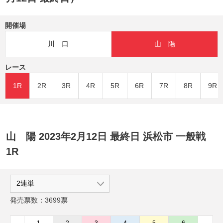
開催場
川 口
山 陽
レース
1R
2R
3R
4R
5R
6R
7R
8R
9R
山 陽 2023年2月12日 最終日 浜松市 一般戦
1R
発売票数：3699票