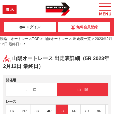
ログイン
無料会員登録
競輪・オートレースTOP
>
山陽オートレース 出走表一覧
>
2023年2月
12日 最終日 5R
山陽オートレース 出走表詳細（5R 2023年
2月12日 最終日）
開催場
川 口
山 陽
レース
1R
2R
3R
4R
5R
6R
7R
8R
9R