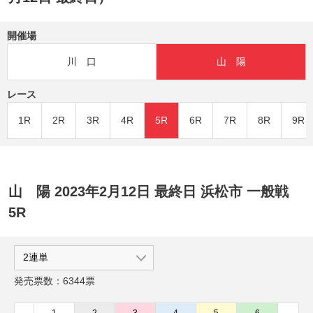
開催場
川 口
山 陽
レース
1R
2R
3R
4R
5R
6R
7R
8R
9R
山 陽 2023年2月12日 最終日 浜松市 一般戦
5R
発売票数：6344票