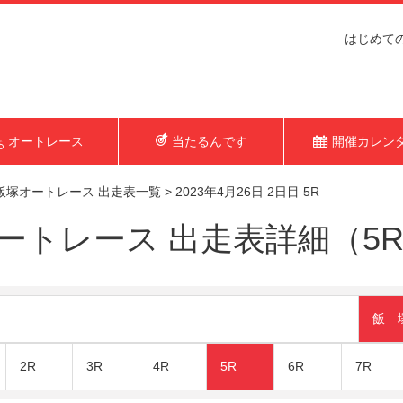
はじめて
オートレース
当たるんです
開催カレン
飯塚オートレース 出走表一覧
>
2023年4月26日 2日目 5R
トレース 出走表詳細（5R 2
飯 
2R
3R
4R
5R
6R
7R