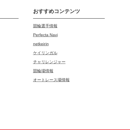
おすすめコンテンツ
競輪選手情報
Perfecta Navi
netkeirin
ケイリンガル
チャリレンジャー
競輪場情報
オートレース場情報