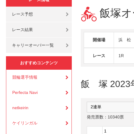
飯塚オー
レース予想
レース結果
開催場
浜 松
キャリーオーバー一覧
レース
1R
おすすめコンテンツ
競輪選手情報
飯 塚 2023
Perfecta Navi
netkeirin
発売票数：10340票
ケイリンガル
1