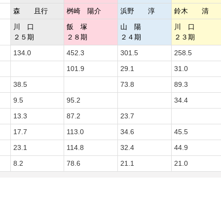
森 且行
桝崎 陽介
浜野 淳
鈴木 清
川 口
飯 塚
山 陽
川 口
２５期
２８期
２４期
２３期
134.0
452.3
301.5
258.5
101.9
29.1
31.0
38.5
73.8
89.3
9.5
95.2
34.4
13.3
87.2
23.7
17.7
113.0
34.6
45.5
23.1
114.8
32.4
44.9
8.2
78.6
21.1
21.0