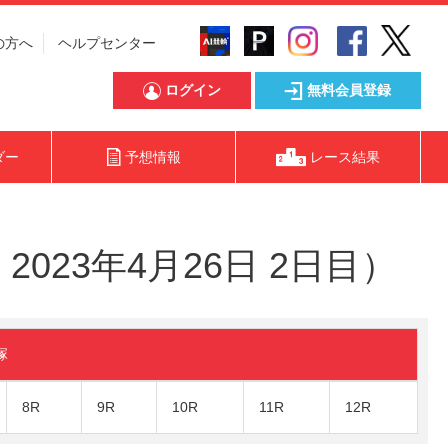
の方へ
ヘルプセンター
ログイン
無料会員登録
ダー
予想情報
レース結果
023年4月26日 2日目）
塚
8R
9R
10R
11R
12R