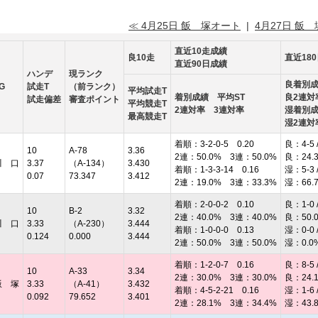
≪ 4月25日 飯 塚オート
|
4月27日 飯
直近10走成績
良10走
直近18
直近90日成績
ハンデ
現ランク
良着別
G
試走T
（前ランク）
平均試走T
着別成績 平均ST
良2連対
試走偏差
審査ポイント
平均競走T
2連対率 3連対率
湿着別
最高競走T
湿2連対
）↓
着順：3-2-0-5 0.20
良：4-5 /
10
A-78
3.36
2連：50.0% 3連：50.0%
良：24.
川 口
3.37
（A-134）
3.430
着順：1-3-3-14 0.16
湿：5-3 /
0.07
73.347
3.412
2連：19.0% 3連：33.3%
湿：66.
着順：2-0-0-2 0.10
良：1-0 /
10
B-2
3.32
2連：40.0% 3連：40.0%
良：50.
川 口
3.33
（A-230）
3.444
着順：1-0-0-0 0.13
湿：0-0 /
0.124
0.000
3.444
2連：50.0% 3連：50.0%
湿：0.0
着順：1-2-0-7 0.16
良：8-5 /
10
A-33
3.34
2連：30.0% 3連：30.0%
良：24.
飯 塚
3.33
（A-41）
3.432
着順：4-5-2-21 0.16
湿：1-6 /
0.092
79.652
3.401
2連：28.1% 3連：34.4%
湿：43.