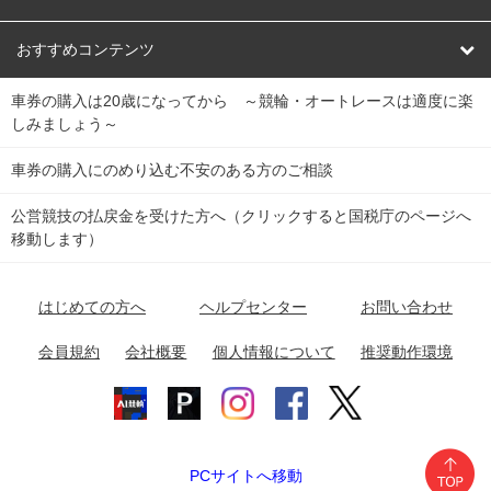
競輪くじ
レース結果
北日本
函館競輪場
青森競輪場
いわき平競輪場
おすすめコンテンツ
車券の購入は20歳になってから ～競輪・オートレースは適度に楽
Dokanto!
キャリーオーバー一覧
関
競輪選手情報
弥彦競輪場
前橋競輪場
取手競輪場
宇都宮競輪場
しみましょう～
東
大宮競輪場
西武園競輪場
京王閣競輪場
立川競輪場
チャリロトプラザ
Perfecta Navi
車券の購入にのめり込む不安のある方のご相談
南
松戸競輪場
千葉競輪場
川崎競輪場
平塚競輪場
公営競技の払戻金を受けた方へ（クリックすると国税庁のページへ
netkeirin
関
移動します）
小田原競輪場
伊東競輪場
静岡競輪場
東
ケイリンガル
中
名古屋競輪場
岐阜競輪場
大垣競輪場
豊橋競輪場
はじめての方へ
ヘルプセンター
お問い合わせ
部
チャリレンジャー
富山競輪場
松阪競輪場
四日市競輪場
会員規約
会社概要
個人情報について
推奨動作環境
競輪場情報
近
福井競輪場
奈良競輪場
向日町競輪場
和歌山競輪場
畿
岸和田競輪場
オートレース場情報
PCサイトへ移動