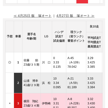
≪ 4月25日 飯 塚オート
|
4月27日 飯 塚オート ≫
良10走
ハンデ
現ランク
選手名
予想
車番
LG
試走T
（前ランク）
平均試走T
年齢/期
試走偏差
審査ポイント
平均競走T
最高競走T
着順
0
A-45
3.29
佐藤 励
2連
◎
1
川 口
3.33
（A-109）
3.425
23歳/３５期
着順
0.135
78.042
3.385
2連
着順
10
A-21
3.33
山浦 博幸
2連
2
浜 松
3.34
（A-59）
3.425
41歳/２９期
着順
0.095
81.189
3.384
2連
着順
10
A-8
3.32
横田 翔紀
2連
×
3
伊勢崎
3.31
（A-228）
3.430
23歳/３４期
着順
0.11
85.557
3.400