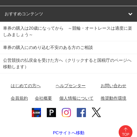
競輪くじ
レース結果
北日本
函館競輪場
青森競輪場
いわき平競輪場
おすすめコンテンツ
車券の購入は20歳になってから ～競輪・オートレースは適度に楽
Dokanto!
キャリーオーバー一覧
関
競輪選手情報
弥彦競輪場
前橋競輪場
取手競輪場
宇都宮競輪場
しみましょう～
東
大宮競輪場
西武園競輪場
京王閣競輪場
立川競輪場
チャリロトプラザ
Perfecta Navi
車券の購入にのめり込む不安のある方のご相談
南
松戸競輪場
千葉競輪場
川崎競輪場
平塚競輪場
公営競技の払戻金を受けた方へ（クリックすると国税庁のページへ
netkeirin
関
移動します）
小田原競輪場
伊東競輪場
静岡競輪場
東
ケイリンガル
中
名古屋競輪場
岐阜競輪場
大垣競輪場
豊橋競輪場
はじめての方へ
ヘルプセンター
お問い合わせ
部
チャリレンジャー
富山競輪場
松阪競輪場
四日市競輪場
会員規約
会社概要
個人情報について
推奨動作環境
競輪場情報
近
福井競輪場
奈良競輪場
向日町競輪場
和歌山競輪場
畿
岸和田競輪場
オートレース場情報
PCサイトへ移動