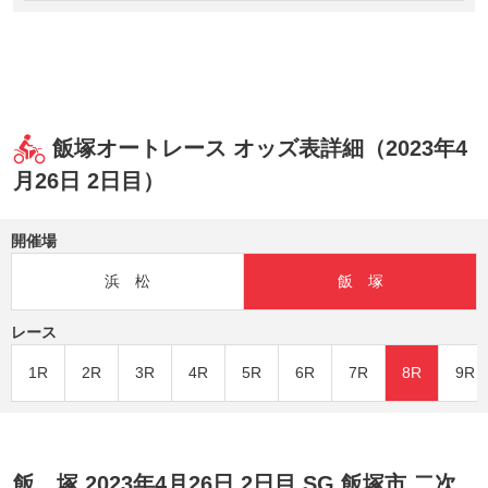
飯塚オートレース オッズ表詳細（2023年4
月26日 2日目）
開催場
浜 松
飯 塚
レース
1R
2R
3R
4R
5R
6R
7R
8R
9R
飯 塚 2023年4月26日 2日目 SG 飯塚市 二次