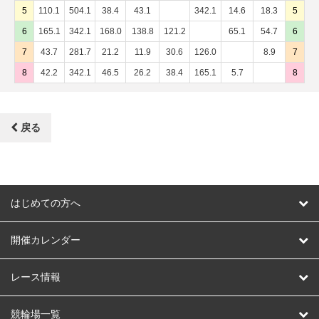
5
110.1
504.1
38.4
43.1
342.1
14.6
18.3
5
6
165.1
342.1
168.0
138.8
121.2
65.1
54.7
6
7
43.7
281.7
21.2
11.9
30.6
126.0
8.9
7
8
42.2
342.1
46.5
26.2
38.4
165.1
5.7
8
戻る
はじめての方へ
はじめての方へ
開催カレンダー
競輪
レース情報
オートレース
レース予想
競輪場一覧