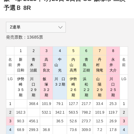
予選Ｂ 8R
発売票数：13685票
1
2
3
4
5
6
7
8
名
新
青
高
中
内
青
丹
永
名
前
井
木
宗
山
山
島
村
井
前
日和
治親
良次
光
高秀
正樹
飛竜
大介
LG
伊勢
川
飯
川 口
伊勢
浜
山
川
LG
崎
口
塚
３２期
崎
松
陽
口
３５
２９
３２
２６
２２
２９
２５
期
期
期
期
期
期
期
1
368.4
101.9
79.1
127.7
217.7
33.4
25.3
1
2
162.3
532.1
342.1
563.5
798.2
101.9
119.7
2
3
90.3
456.1
36.5
52.6
273.7
12.5
26.9
3
4
68.9
299.3
36.8
73.6
309.0
7.2
17.8
4