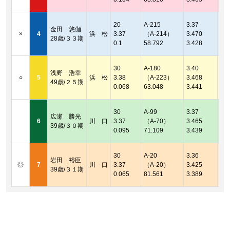
2連
着順
20
A-215
3.37
金田 悠伽
2連
×
4
浜 松
3.37
（A-214）
3.470
28歳/３３期
着順
0.1
58.792
3.428
2連
着順
30
A-180
3.40
浅野 浩幸
2連
○
5
浜 松
3.38
（A-223）
3.468
49歳/２５期
着順
0.068
63.048
3.441
2連
着順
30
A-99
3.37
広瀬 勝光
2連
6
川 口
3.37
（A-70）
3.465
39歳/３０期
着順
0.095
71.109
3.439
2連
着順
30
A-20
3.36
岩田 裕臣
2連
◎
7
川 口
3.37
（A-20）
3.425
39歳/３１期
着順
0.065
81.561
3.389
2連