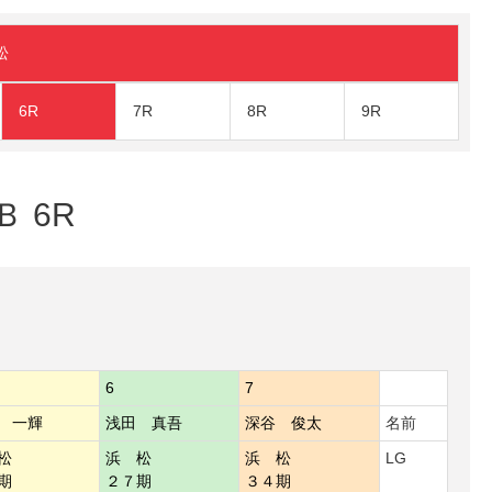
松
6R
7R
8R
9R
Ｂ 6R
6
7
 一輝
浅田 真吾
深谷 俊太
名前
松
浜 松
浜 松
LG
期
２７期
３４期