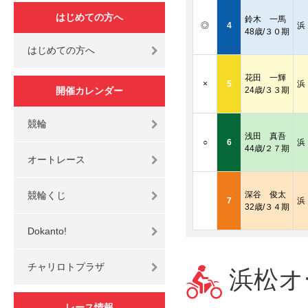
はじめての方へ
鈴木 一馬
◎
4
浜
48歳/３０期
はじめての方へ
花田 一輝
×
5
浜
開催カレンダー
24歳/３３期
競輪
浅田 真吾
○
6
浜
44歳/２７期
オートレース
競輪くじ
深谷 俊太
7
浜
32歳/３４期
Dokanto!
チャリロトプラザ
浜松オー
レース情報