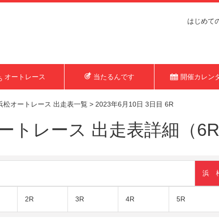
はじめて
オートレース
当たるんです
開催カレン
浜松オートレース 出走表一覧
>
2023年6月10日 3日目 6R
トレース 出走表詳細（6R 2
浜 
2R
3R
4R
5R