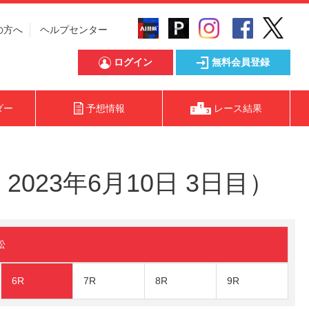
の方へ
ヘルプセンター
ログイン
無料会員登録
ダー
予想情報
レース結果
023年6月10日 3日目）
松
6R
7R
8R
9R