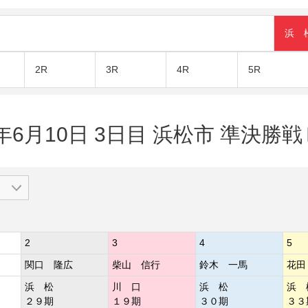
浜 
2R
3R
4R
5R
3年6月10日 3日目 浜松市 準決勝戦
2
3
4
5
関口 隆広
柴山 信行
鈴木 一馬
花田
浜 松
川 口
浜 松
浜 
２９期
１９期
３０期
３３