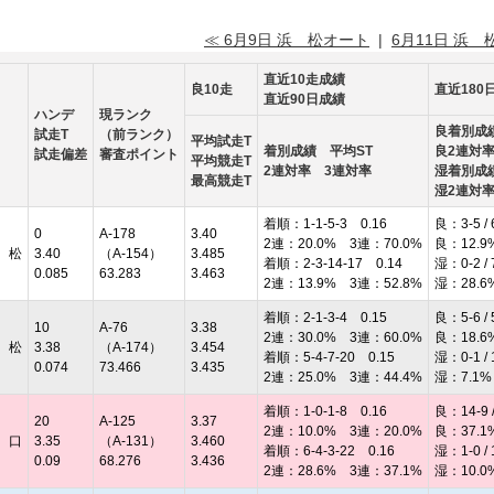
≪ 6月9日 浜 松オート
|
6月11日 浜 
直近10走成績
良10走
直近180
直近90日成績
ハンデ
現ランク
良着別成
試走T
（前ランク）
平均試走T
着別成績 平均ST
良2連対
試走偏差
審査ポイント
平均競走T
2連対率 3連対率
湿着別成
最高競走T
湿2連対
着順：1-1-5-3 0.16
良：3-5 / 
0
A-178
3.40
2連：20.0% 3連：70.0%
良：12.9
 松
3.40
（A-154）
3.485
着順：2-3-14-17 0.14
湿：0-2 / 
0.085
63.283
3.463
2連：13.9% 3連：52.8%
湿：28.6
着順：2-1-3-4 0.15
良：5-6 / 
10
A-76
3.38
2連：30.0% 3連：60.0%
良：18.6
 松
3.38
（A-174）
3.454
着順：5-4-7-20 0.15
湿：0-1 / 
0.074
73.466
3.435
2連：25.0% 3連：44.4%
湿：7.1%
着順：1-0-1-8 0.16
良：14-9 /
20
A-125
3.37
2連：10.0% 3連：20.0%
良：37.1
 口
3.35
（A-131）
3.460
着順：6-4-3-22 0.16
湿：1-0 / 
0.09
68.276
3.436
2連：28.6% 3連：37.1%
湿：10.0