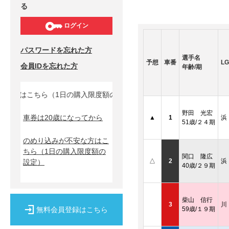
る
ログイン
パスワードを忘れた方
選手名
予想
車番
LG
会員IDを忘れた方
年齢/期
方はこちら（1日の購入限度額の設定）↓
野田 光宏
車券は20歳になってから
▲
1
浜
51歳/２４期
のめり込みが不安な方はこ
ちら
（1日の購入限度額の
関口 隆広
△
2
浜
設定）
40歳/２９期
柴山 信行
3
川
無料会員登録はこちら
59歳/１９期