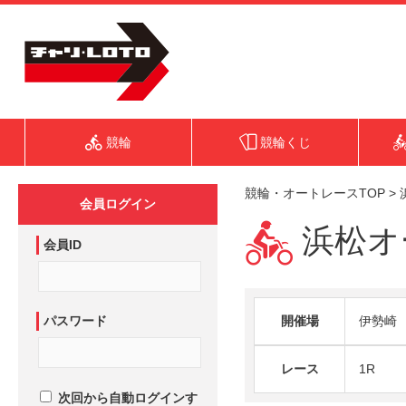
競輪
競輪くじ
競輪・オートレースTOP
>
会員ログイン
浜松オー
会員ID
パスワード
開催場
伊勢崎
レース
1R
次回から自動ログインす