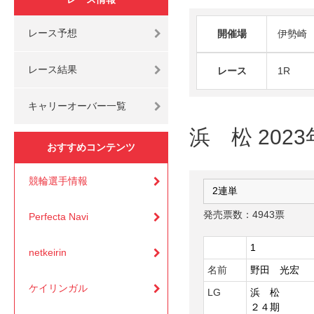
レース予想
開催場
伊勢崎
レース結果
レース
1R
キャリーオーバー一覧
浜 松 202
おすすめコンテンツ
競輪選手情報
発売票数：4943票
Perfecta Navi
1
netkeirin
名前
野田 光宏
ケイリンガル
LG
浜 松
２４期