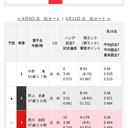
≪ 6月9日 浜 松オート
|
6月11日 浜 松オート ≫
良10走
ハンデ
現ランク
選手名
予想
車番
LG
試走T
（前ランク）
平均試走T
年齢/期
試走偏差
審査ポイント
平均競走T
最高競走T
着順
0
B-82
3.46
中野 肇
2連
1
浜 松
3.46
（B-78）
3.535
61歳/１７期
着順
0.075
43.887
3.510
2連
着順
0
B-59
3.46
野上 史豪
2連
▲
2
浜 松
3.51
（B-64）
3.521
47歳/２６期
着順
0.061
51.511
3.484
2連
着順
10
A-176
3.39
西川 頼臣
2連
△
3
浜 松
3.38
（B-6）
3.494
47歳/２６期
着順
0.104
63.810
3.465