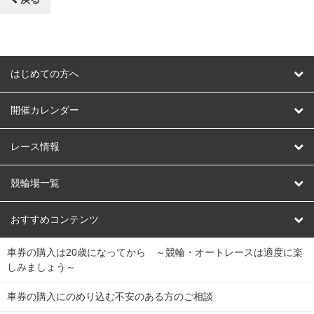
はじめての方へ
はじめての方へ
開催カレンダー
競輪
レース情報
オートレース
レース予想
競輪場一覧
競輪くじ
レース結果
北日本
函館競輪場
青森競輪場
いわき平競輪場
おすすめコンテンツ
車券の購入は20歳になってから ～競輪・オートレースは適度に楽
Dokanto!
キャリーオーバー一覧
関
競輪選手情報
弥彦競輪場
前橋競輪場
取手競輪場
宇都宮競輪場
しみましょう～
東
大宮競輪場
西武園競輪場
京王閣競輪場
立川競輪場
チャリロトプラザ
Perfecta Navi
車券の購入にのめり込む不安のある方のご相談