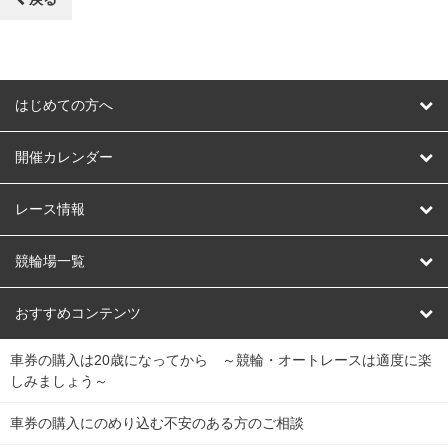
はじめての方へ
はじめての方へ
開催カレンダー
競輪
レース情報
オートレース
レース予想
競輪場一覧
競輪くじ
レース結果
北日本
函館競輪場
青森競輪場
いわき平競輪場
おすすめコンテンツ
車券の購入は20歳になってから ～競輪・オートレースは適度に楽
Dokanto!
キャリーオーバー一覧
関
競輪選手情報
弥彦競輪場
前橋競輪場
取手競輪場
宇都宮競輪場
しみましょう～
東
大宮競輪場
西武園競輪場
京王閣競輪場
立川競輪場
チャリロトプラザ
Perfecta Navi
車券の購入にのめり込む不安のある方のご相談