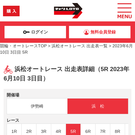
ログイン
無料会員登録
競輪・オートレースTOP
>
浜松オートレース 出走表一覧
>
2023年6月
10日 3日目 5R
浜松オートレース 出走表詳細（5R 2023年
6月10日 3日目）
開催場
伊勢崎
浜 松
レース
1R
2R
3R
4R
5R
6R
7R
8R
9R