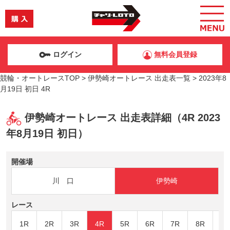
ログイン
無料会員登録
競輪・オートレースTOP
>
伊勢崎オートレース 出走表一覧
>
2023年8
月19日 初日 4R
伊勢崎オートレース 出走表詳細（4R 2023
年8月19日 初日）
開催場
川 口
伊勢崎
レース
1R
2R
3R
4R
5R
6R
7R
8R
9R