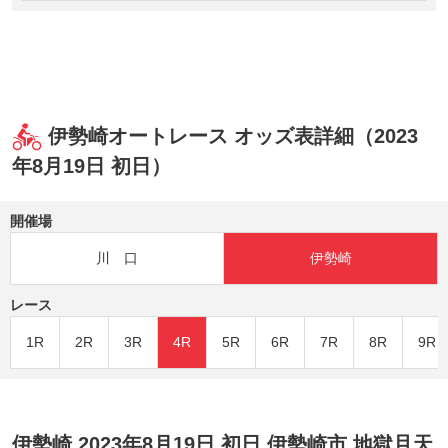
伊勢崎オートレース オッズ表詳細（2023
年8月19日 初日）
開催場
川 口
伊勢崎
レース
1R
2R
3R
4R
5R
6R
7R
8R
9R
伊勢崎 2023年8月19日 初日 伊勢崎市 地獄且天