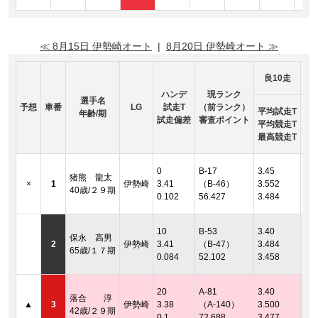
≪ 8月15日 伊勢崎オート
|
8月20日 伊勢崎オート ≫
良10走
ハンデ
現ランク
選手名
予想
車番
LG
試走T
（前ランク）
平均試走T
年齢/期
試走偏差
審査ポイント
平均競走T
最高競走T
着順
0
B-17
3.45
猪熊 龍太
2連
×
1
伊勢崎
3.41
（B-46）
3.552
40歳/２９期
着順
0.102
56.427
3.484
2連
着順
10
B-53
3.40
保永 高男
2連
2
伊勢崎
3.41
（B-47）
3.484
65歳/１７期
着順
0.084
52.102
3.458
2連
着順
20
A-81
3.40
落合 淳
2連
▲
3
伊勢崎
3.38
（A-140）
3.500
42歳/２９期
着順
0.1
72.688
3.477