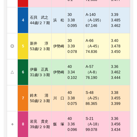
2連
着順
30
A-140
3.39
石貝 武之
2連
4
浜 松
3.38
（A-195）
3.485
44歳/２７期
着順
0.095
67.146
3.462
2連
着順
30
A-66
3.40
新井 淳
2連
◎
5
伊勢崎
3.39
（A-45）
3.478
53歳/２３期
着順
0.078
74.836
3.450
2連
着順
40
A-57
3.36
伊藤 正真
2連
△
6
伊勢崎
3.34
（A-8）
3.462
31歳/３３期
着順
0.102
76.190
3.444
2連
着順
40
S-48
3.38
鈴木 清
2連
7
川 口
3.38
（A-25）
3.455
50歳/２３期
着順
0.075
86.365
3.399
2連
着順
40
S-21
3.36
岩見 貴史
2連
○
8
飯 塚
3.36
（A-18）
3.456
39歳/２９期
着順
0.096
99.078
3.434
2連