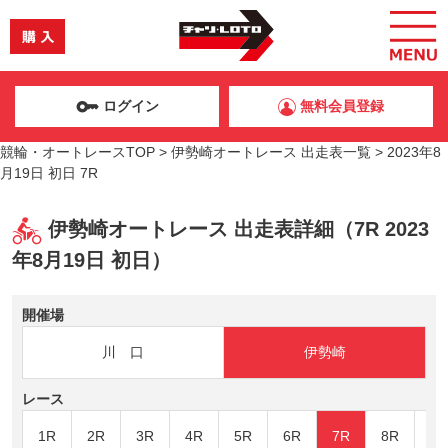
ログイン
無料会員登録
競輪・オートレースTOP
>
伊勢崎オートレース 出走表一覧
>
2023年8
月19日 初日 7R
伊勢崎オートレース 出走表詳細（7R 2023
年8月19日 初日）
開催場
川 口
伊勢崎
レース
1R
2R
3R
4R
5R
6R
7R
8R
9R