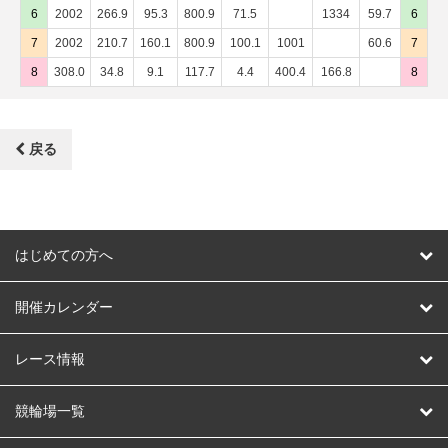
6
2002
266.9
95.3
800.9
71.5
1334
59.7
6
7
2002
210.7
160.1
800.9
100.1
1001
60.6
7
8
308.0
34.8
9.1
117.7
4.4
400.4
166.8
8
戻る
はじめての方へ
はじめての方へ
開催カレンダー
競輪
レース情報
オートレース
レース予想
競輪場一覧