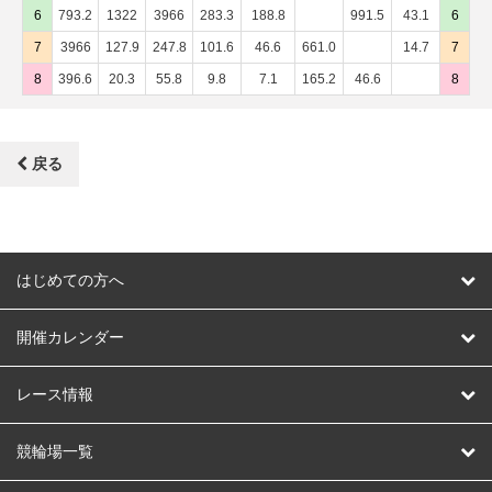
6
793.2
1322
3966
283.3
188.8
991.5
43.1
6
7
3966
127.9
247.8
101.6
46.6
661.0
14.7
7
8
396.6
20.3
55.8
9.8
7.1
165.2
46.6
8
戻る
はじめての方へ
はじめての方へ
開催カレンダー
競輪
レース情報
オートレース
レース予想
競輪場一覧