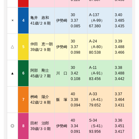
2
着
30
A-137
3.40
亀井 政和
2
×
4
伊勢崎
3.37
（A-99）
3.485
41歳/２８期
着
0.085
67.380
3.435
2
着
30
A-24
3.39
仲田 恵一朗
2
△
5
伊勢崎
3.37
（A-80）
3.488
39歳/２９期
着
0.098
80.538
3.466
2
着
30
A-11
3.38
阿部 剛士
2
▲
6
川 口
3.42
（A-91）
3.488
45歳/２７期
着
0.108
83.456
3.442
2
着
40
A-33
3.37
桝崎 陽介
2
7
飯 塚
3.38
（A-41）
3.464
42歳/２８期
着
0.094
79.652
3.431
2
着
40
S-34
3.36
田村 治郎
2
◎
8
伊勢崎
3.34
（S-41）
3.451
39歳/３０期
着
0.091
93.956
3.417
2