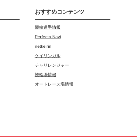
おすすめコンテンツ
競輪選手情報
Perfecta Navi
netkeirin
ケイリンガル
チャリレンジャー
競輪場情報
オートレース場情報