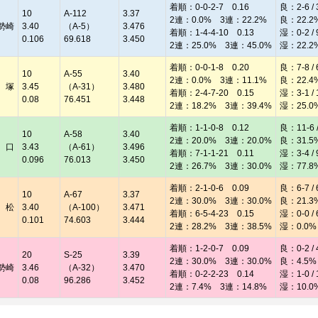
着順：0-0-2-7 0.16
良：2-6 / 
10
A-112
3.37
2連：0.0% 3連：22.2%
良：22.2
勢崎
3.40
（A-5）
3.476
着順：1-4-4-10 0.13
湿：0-2 / 
0.106
69.618
3.450
2連：25.0% 3連：45.0%
湿：22.2
着順：0-0-1-8 0.20
良：7-8 / 
10
A-55
3.40
2連：0.0% 3連：11.1%
良：22.4
 塚
3.45
（A-31）
3.480
着順：2-4-7-20 0.15
湿：3-1 / 
0.08
76.451
3.448
2連：18.2% 3連：39.4%
湿：25.0
着順：1-1-0-8 0.12
良：11-6 /
10
A-58
3.40
2連：20.0% 3連：20.0%
良：31.5
 口
3.43
（A-61）
3.496
着順：7-1-1-21 0.11
湿：3-4 / 
0.096
76.013
3.450
2連：26.7% 3連：30.0%
湿：77.8
着順：2-1-0-6 0.09
良：6-7 / 
10
A-67
3.37
2連：30.0% 3連：30.0%
良：21.3
 松
3.40
（A-100）
3.471
着順：6-5-4-23 0.15
湿：0-0 / 
0.101
74.603
3.444
2連：28.2% 3連：38.5%
湿：0.0%
着順：1-2-0-7 0.09
良：0-2 / 
20
S-25
3.39
2連：30.0% 3連：30.0%
良：4.5%
勢崎
3.46
（A-32）
3.470
着順：0-2-2-23 0.14
湿：1-0 / 
0.08
96.286
3.452
2連：7.4% 3連：14.8%
湿：10.0