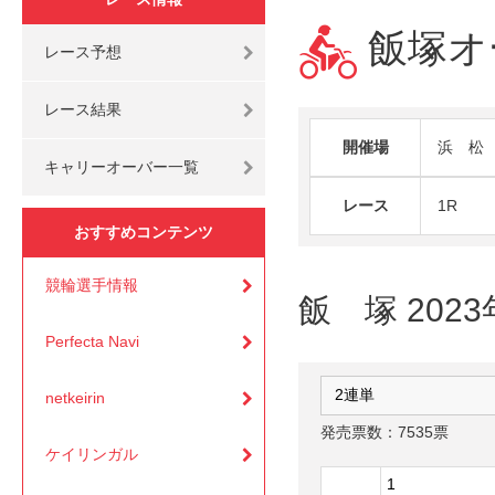
飯塚オー
レース予想
レース結果
開催場
浜 松
キャリーオーバー一覧
レース
1R
おすすめコンテンツ
競輪選手情報
飯 塚 2023
Perfecta Navi
netkeirin
発売票数：7535票
ケイリンガル
1