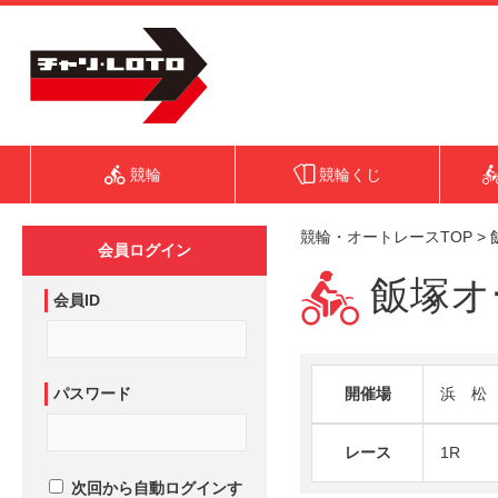
競輪
競輪くじ
競輪・オートレースTOP
>
会員ログイン
飯塚オー
会員ID
パスワード
開催場
浜 松
レース
1R
次回から自動ログインす