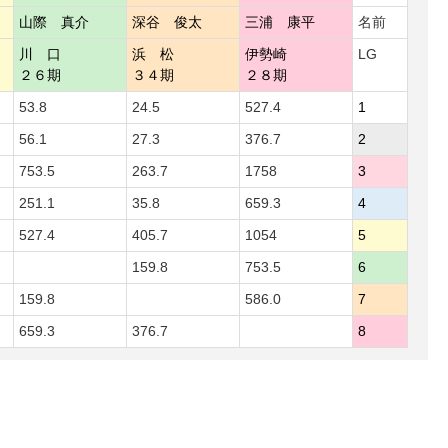
山際 真介
深谷 俊太
三浦 康平
名前
川 口
浜 松
伊勢崎
LG
２６期
３４期
２８期
53.8
24.5
527.4
1
56.1
27.3
376.7
2
753.5
263.7
1758
3
251.1
35.8
659.3
4
527.4
405.7
1054
5
159.8
753.5
6
159.8
586.0
7
659.3
376.7
8