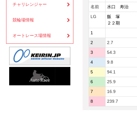
チャリレンジャー
名前
水口 寿治
LG
飯 塚
競輪場情報
２２期
1
オートレース場情報
2
2.7
3
54.3
4
9.8
5
94.1
6
25.9
7
16.9
8
239.7