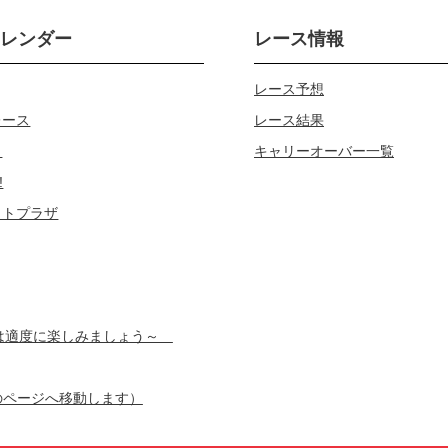
カレンダー
レース情報
レース予想
レース
レース結果
じ
キャリーオーバー一覧
!
ロトプラザ
スは適度に楽しみましょう～
のページへ移動します）