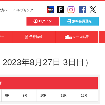
の方へ
ヘルプセンター
ログイン
無料会員登録
ダー
予想情報
レース結果
023年8月27日 3日目）
塚
8R
9R
10R
11R
12R