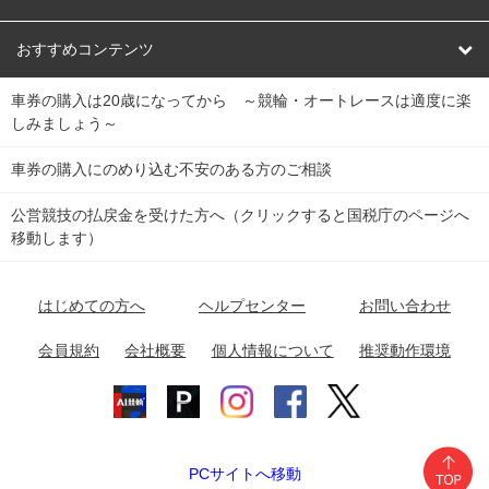
競輪くじ
レース結果
北日本
函館競輪場
青森競輪場
いわき平競輪場
おすすめコンテンツ
車券の購入は20歳になってから ～競輪・オートレースは適度に楽
Dokanto!
キャリーオーバー一覧
関
競輪選手情報
弥彦競輪場
前橋競輪場
取手競輪場
宇都宮競輪場
しみましょう～
東
大宮競輪場
西武園競輪場
京王閣競輪場
立川競輪場
チャリロトプラザ
Perfecta Navi
車券の購入にのめり込む不安のある方のご相談
南
松戸競輪場
千葉競輪場
川崎競輪場
平塚競輪場
公営競技の払戻金を受けた方へ（クリックすると国税庁のページへ
netkeirin
関
移動します）
小田原競輪場
伊東競輪場
静岡競輪場
東
ケイリンガル
中
名古屋競輪場
岐阜競輪場
大垣競輪場
豊橋競輪場
はじめての方へ
ヘルプセンター
お問い合わせ
部
チャリレンジャー
富山競輪場
松阪競輪場
四日市競輪場
会員規約
会社概要
個人情報について
推奨動作環境
競輪場情報
近
福井競輪場
奈良競輪場
向日町競輪場
和歌山競輪場
畿
岸和田競輪場
オートレース場情報
PCサイトへ移動