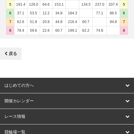
5
191.4
126.0
64.6
153.1
134.5
237.0
207.4
5
6
37.1
53.5
12.2
34.8
184.3
77.1
86.5
6
7
62.6
51.8
20.8
44.8
216.4
60.7
94.8
7
8
78.4
59.6
22.6
60.7
199.1
62.2
74.8
8
戻る
はじめての方へ
はじめての方へ
開催カレンダー
競輪
レース情報
オートレース
レース予想
競輪場一覧