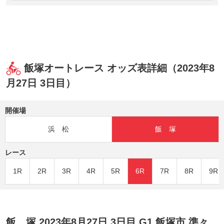
飯塚オートレース オッズ表詳細（2023年8
月27日 3日目）
開催場
浜 松
飯 塚
レース
1R
2R
3R
4R
5R
6R
7R
8R
9R
飯 塚 2023年8月27日 3日目 G1 飯塚市 準々