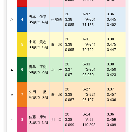
2連
着順
20
A-97
3.36
野本 佳章
2連
△
4
伊勢崎
3.38
（A-86）
3.445
35歳/３４期
着順
0.085
71.133
3.402
2連
着順
20
A-31
3.38
中尾 貴志
2連
5
飯 塚
3.38
（A-34）
3.475
33歳/３１期
着順
0.095
79.722
3.447
2連
着順
20
S-33
3.38
青島 正樹
2連
▲
6
浜 松
3.37
（S-35）
3.450
50歳/２２期
着順
0.07
93.960
3.423
2連
着順
20
S-27
3.37
久門 徹
2連
○
7
飯 塚
3.38
（S-22）
3.457
47歳/２６期
着順
0.087
96.197
3.436
2連
着順
20
S-14
3.36
佐藤 摩弥
2連
×
8
川 口
3.38
（A-2）
3.459
31歳/３１期
着順
0.099
110.293
3.409
2連