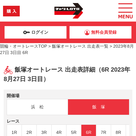
ログイン
無料会員登録
競輪・オートレースTOP
>
飯塚オートレース 出走表一覧
>
2023年8月
27日 3日目 6R
飯塚オートレース 出走表詳細（6R 2023年
8月27日 3日目）
開催場
浜 松
飯 塚
レース
1R
2R
3R
4R
5R
6R
7R
8R
9R