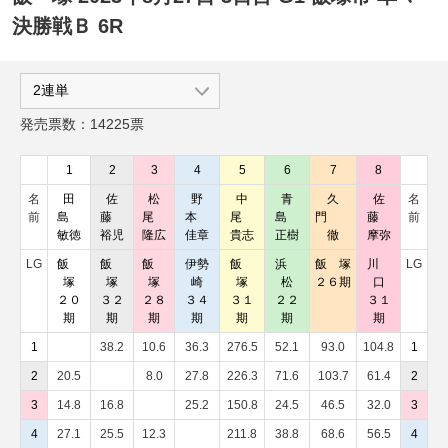
決勝戦Ｂ 6R
発売票数：14225票
1
2
3
4
5
6
7
8
名
田
佐
松
野
中
青
久
佐
名
前
島
藤
尾
本
尾
島
門
藤
前
敏徳
裕児
隆広
佳章
貴志
正樹
徹
摩弥
LG
飯
飯
飯
伊勢
飯
浜
飯 塚
川
LG
塚
塚
塚
崎
塚
松
２６期
口
２０
３２
２８
３４
３１
２２
３１
期
期
期
期
期
期
期
1
38.2
10.6
36.3
276.5
52.1
93.0
104.8
1
2
20.5
8.0
27.8
226.3
71.6
103.7
61.4
2
3
14.8
16.8
25.2
150.8
24.5
46.5
32.0
3
4
27.1
25.5
12.3
211.8
38.8
68.6
56.5
4