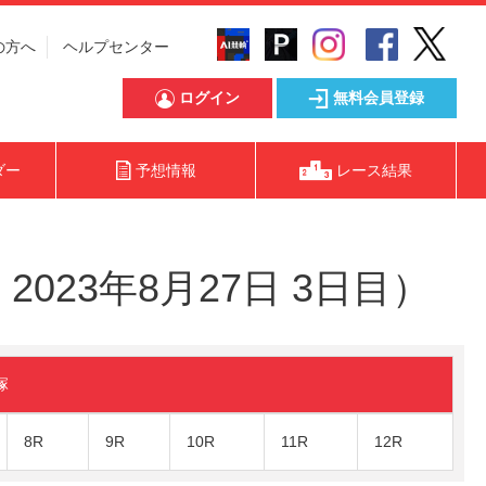
の方へ
ヘルプセンター
ログイン
無料会員登録
ダー
予想情報
レース結果
023年8月27日 3日目）
塚
8R
9R
10R
11R
12R