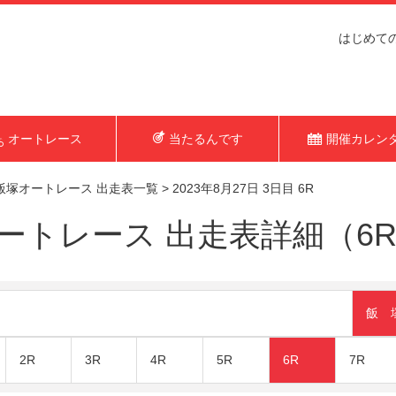
はじめて
オートレース
当たるんです
開催カレン
飯塚オートレース 出走表一覧
>
2023年8月27日 3日目 6R
トレース 出走表詳細（6R 2
飯 
2R
3R
4R
5R
6R
7R