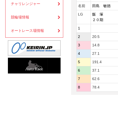
チャリレンジャー
名前
田島 敏徳
LG
飯 塚
競輪場情報
２０期
1
オートレース場情報
2
20.5
3
14.8
4
27.1
5
191.4
6
37.1
7
62.6
8
78.4