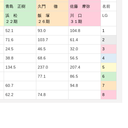
青島 正樹
久門 徹
佐藤 摩弥
名前
浜 松
飯 塚
川 口
LG
２２期
２６期
３１期
52.1
93.0
104.8
1
71.6
103.7
61.4
2
24.5
46.5
32.0
3
38.8
68.6
56.5
4
134.5
237.0
207.4
5
77.1
86.5
6
60.7
94.8
7
62.2
74.8
8