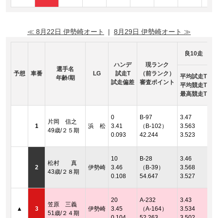
≪ 8月22日 伊勢崎オート
|
8月29日 伊勢崎オート ≫
良10走
ハンデ
現ランク
選手名
予想
車番
LG
試走T
（前ランク）
平均試走T
年齢/期
試走偏差
審査ポイント
平均競走T
最高競走T
着
0
B-97
3.47
片岡 信之
2
1
浜 松
3.41
（B-102）
3.563
49歳/２５期
着
0.093
42.244
3.523
2
着
10
B-28
3.46
松村 真
2
2
伊勢崎
3.46
（B-39）
3.568
43歳/２８期
着
0.108
54.647
3.527
2
着
20
A-232
3.43
笠原 三義
2
▲
3
伊勢崎
3.45
（A-164）
3.534
51歳/２４期
着
0.104
52.263
3.502