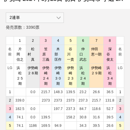
発売票数：3390票
1
2
3
4
5
6
7
8
名
片
松
笠
木
谷
仲
仲田
深
名
前
岡
村
原
部
川
口
恵一朗
谷
前
信之
真
三義
匡作
一貴
武志
俊太
LG
浜
伊勢崎
伊勢
伊勢
伊勢
浜
伊勢崎
浜
LG
松
２８期
崎
崎
崎
松
２９期
松
２５
２４
３０
２３
２４
３４
期
期
期
期
期
期
1
0.0
215.7
148.3
139.5
23.2
26.6
36.5
1
2
339.0
2373
2373
2373
237.3
215.7
131.8
2
3
182.5
0.0
197.7
237.3
84.7
118.6
52.7
3
4
74.1
0.0
139.5
158.2
30.8
31.6
39.5
4
5
74.1
1186
169.5
94.9
34.3
39.5
26.6
5