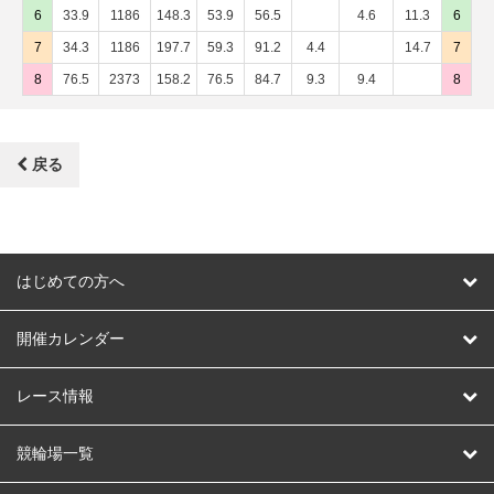
6
33.9
1186
148.3
53.9
56.5
4.6
11.3
6
7
34.3
1186
197.7
59.3
91.2
4.4
14.7
7
8
76.5
2373
158.2
76.5
84.7
9.3
9.4
8
戻る
はじめての方へ
はじめての方へ
開催カレンダー
競輪
レース情報
オートレース
レース予想
競輪場一覧