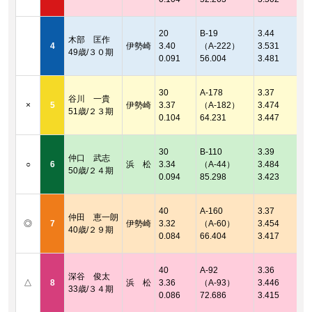
2
着
20
B-19
3.44
木部 匡作
2
4
伊勢崎
3.40
（A-222）
3.531
49歳/３０期
着
0.091
56.004
3.481
2
着
30
A-178
3.37
谷川 一貴
2
×
5
伊勢崎
3.37
（A-182）
3.474
51歳/２３期
着
0.104
64.231
3.447
2
着
30
B-110
3.39
仲口 武志
2
○
6
浜 松
3.34
（A-44）
3.484
50歳/２４期
着
0.094
85.298
3.423
2
着
40
A-160
3.37
仲田 恵一朗
2
◎
7
伊勢崎
3.32
（A-60）
3.454
40歳/２９期
着
0.084
66.404
3.417
2
着
40
A-92
3.36
深谷 俊太
2
△
8
浜 松
3.36
（A-93）
3.446
33歳/３４期
着
0.086
72.686
3.415
2