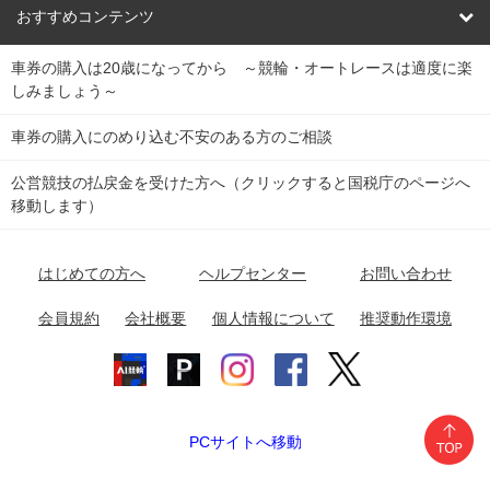
競輪くじ
レース結果
北日本
函館競輪場
青森競輪場
いわき平競輪場
おすすめコンテンツ
車券の購入は20歳になってから ～競輪・オートレースは適度に楽
Dokanto!
キャリーオーバー一覧
関
競輪選手情報
弥彦競輪場
前橋競輪場
取手競輪場
宇都宮競輪場
しみましょう～
東
大宮競輪場
西武園競輪場
京王閣競輪場
立川競輪場
チャリロトプラザ
Perfecta Navi
車券の購入にのめり込む不安のある方のご相談
南
松戸競輪場
千葉競輪場
川崎競輪場
平塚競輪場
公営競技の払戻金を受けた方へ（クリックすると国税庁のページへ
netkeirin
関
移動します）
小田原競輪場
伊東競輪場
静岡競輪場
東
ケイリンガル
中
名古屋競輪場
岐阜競輪場
大垣競輪場
豊橋競輪場
はじめての方へ
ヘルプセンター
お問い合わせ
部
チャリレンジャー
富山競輪場
松阪競輪場
四日市競輪場
会員規約
会社概要
個人情報について
推奨動作環境
競輪場情報
近
福井競輪場
奈良競輪場
向日町競輪場
和歌山競輪場
畿
岸和田競輪場
オートレース場情報
PCサイトへ移動
中国
玉野競輪場
広島競輪場
防府競輪場