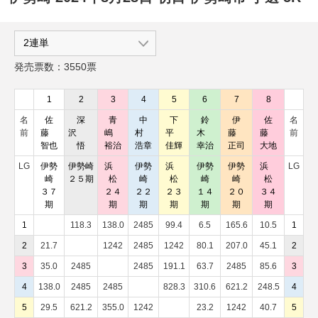
発売票数：3550票
1
2
3
4
5
6
7
8
名
佐
深
青
中
下
鈴
伊
佐
名
前
藤
沢
嶋
村
平
木
藤
藤
前
智也
悟
裕治
浩章
佳輝
幸治
正司
大地
LG
伊勢
伊勢崎
浜
伊勢
浜
伊勢
伊勢
浜
LG
崎
２５期
松
崎
松
崎
崎
松
３７
２４
２２
２３
１４
２０
３４
期
期
期
期
期
期
期
1
118.3
138.0
2485
99.4
6.5
165.6
10.5
1
2
21.7
1242
2485
1242
80.1
207.0
45.1
2
3
35.0
2485
2485
191.1
63.7
2485
85.6
3
4
138.0
2485
2485
828.3
310.6
621.2
248.5
4
5
29.5
621.2
355.0
1242
23.2
1242
40.7
5