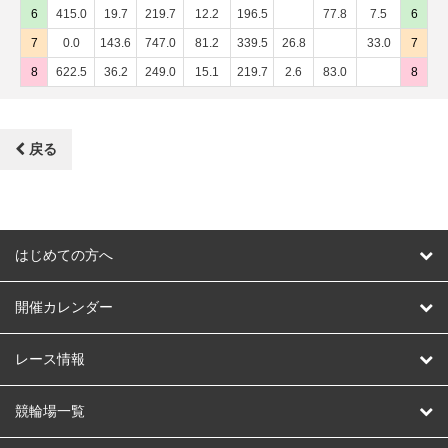
6
415.0
19.7
219.7
12.2
196.5
77.8
7.5
6
7
0.0
143.6
747.0
81.2
339.5
26.8
33.0
7
8
622.5
36.2
249.0
15.1
219.7
2.6
83.0
8
戻る
はじめての方へ
はじめての方へ
開催カレンダー
競輪
レース情報
オートレース
レース予想
競輪場一覧