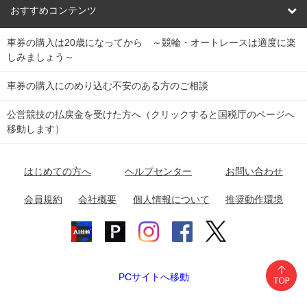
競輪くじ
レース結果
北日本
函館競輪場
青森競輪場
いわき平競輪場
おすすめコンテンツ
車券の購入は20歳になってから ～競輪・オートレースは適度に楽
Dokanto!
キャリーオーバー一覧
関
競輪選手情報
弥彦競輪場
前橋競輪場
取手競輪場
宇都宮競輪場
しみましょう～
東
大宮競輪場
西武園競輪場
京王閣競輪場
立川競輪場
チャリロトプラザ
Perfecta Navi
車券の購入にのめり込む不安のある方のご相談
南
松戸競輪場
千葉競輪場
川崎競輪場
平塚競輪場
公営競技の払戻金を受けた方へ（クリックすると国税庁のページへ
netkeirin
関
移動します）
小田原競輪場
伊東競輪場
静岡競輪場
東
ケイリンガル
中
名古屋競輪場
岐阜競輪場
大垣競輪場
豊橋競輪場
はじめての方へ
ヘルプセンター
お問い合わせ
部
チャリレンジャー
富山競輪場
松阪競輪場
四日市競輪場
会員規約
会社概要
個人情報について
推奨動作環境
競輪場情報
近
福井競輪場
奈良競輪場
向日町競輪場
和歌山競輪場
畿
岸和田競輪場
オートレース場情報
PCサイトへ移動
中国
玉野競輪場
広島競輪場
防府競輪場