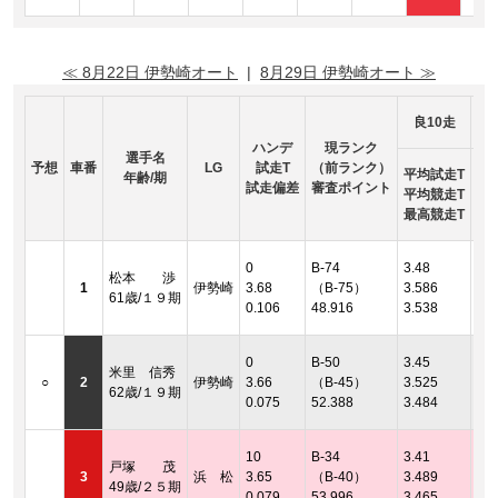
≪ 8月22日 伊勢崎オート
|
8月29日 伊勢崎オート ≫
良10走
ハンデ
現ランク
選手名
予想
車番
LG
試走T
（前ランク）
平均試走T
年齢/期
試走偏差
審査ポイント
平均競走T
最高競走T
着順
0
B-74
3.48
松本 渉
2連
1
伊勢崎
3.68
（B-75）
3.586
61歳/１９期
着順
0.106
48.916
3.538
2連
着順
0
B-50
3.45
米里 信秀
2連
○
2
伊勢崎
3.66
（B-45）
3.525
62歳/１９期
着順
0.075
52.388
3.484
2連
着順
10
B-34
3.41
戸塚 茂
2連
3
浜 松
3.65
（B-40）
3.489
49歳/２５期
着順
0.079
53.996
3.465