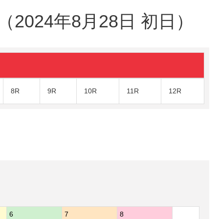
024年8月28日 初日）
8R
9R
10R
11R
12R
6
7
8