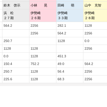
鈴木 啓示
小林 晃
田崎 萌
山中 充智
浜 松
伊勢崎
伊勢崎
伊勢崎
２７期
２６期
３３期
２８期
564.2
2256
282.1
1128
2256
564.2
2256
250.7
1128
0.0
1128
1128
2256
0.0
1128
451.3
150.4
752.2
49.0
564.2
250.7
1128
56.4
2256
225.6
1128
68.3
2256