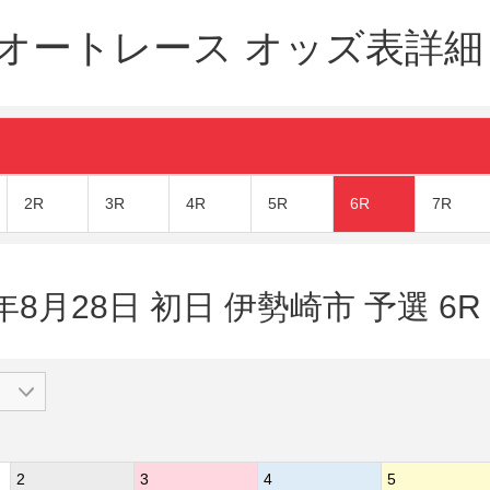
オートレース オッズ表詳細（2
2R
3R
4R
5R
6R
7R
年8月28日 初日 伊勢崎市 予選 6R
2
3
4
5