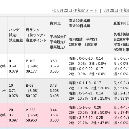
≪ 8月22日 伊勢崎オート
|
8月29日 伊
直近10走成績
良10走
直近180
直近90日成績
ハンデ
現ランク
良着別成
試走T
（前ランク）
平均試走T
着別成績 平均ST
良2連対
試走偏差
審査ポイント
平均競走T
2連対率 3連対率
湿着別成
最高競走T
湿2連対
着順：0-0-0-10 0.14
良：0-0 / 
0
B-103
3.50
2連：0.0% 3連：0.0%
良：0.0%
勢崎
3.69
（B-94）
3.579
着順：0-0-0-22 0.17
湿：0-0 / 
0.079
39.177
3.535
2連：0.0% 3連：0.0%
湿：0.0%
着順：0-1-1-8 0.17
良：0-3 / 
10
B-68
3.43
2連：10.0% 3連：20.0%
良：5.0%
 松
3.71
（B-58）
3.508
着順：0-3-4-21 0.14
湿：2-1 / 
0.078
50.107
3.495
2連：10.7% 3連：25.0%
湿：33.3
着順：1-1-3-5 0.26
良：4-4 / 
20
A-223
3.44
2連：20.0% 3連：50.0%
良：17.4
勢崎
3.71
（B-59）
3.537
着順：3-2-6-12 0.25
湿：0-0 / 
0.097
58.953
3.503
2連：21.7% 3連：47.8%
湿：0.0%