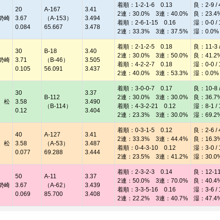
着順：1-2-1-6 0.13
良：2-9 / 
20
A-167
3.41
2連：30.0% 3連：40.0%
良：23.4
勢崎
3.67
（A-153）
3.494
着順：2-6-1-15 0.16
湿：0-0 / 
0.084
65.667
3.478
2連：33.3% 3連：37.5%
湿：0.0%
着順：2-1-2-5 0.18
良：11-3 /
30
B-18
3.40
2連：30.0% 3連：50.0%
良：41.2
勢崎
3.71
（B-46）
3.505
着順：4-2-2-7 0.18
湿：0-0 / 
0.105
56.091
3.437
2連：40.0% 3連：53.3%
湿：0.0%
着順：3-0-0-7 0.17
良：10-8 /
30
3.37
B-112
2連：30.0% 3連：30.0%
良：36.7
 松
3.58
3.490
（B-114）
着順：4-3-2-21 0.12
湿：8-1 / 
0.12
3.404
2連：23.3% 3連：30.0%
湿：69.2
着順：0-3-1-5 0.12
良：2-6 / 
40
A-127
3.41
2連：33.3% 3連：44.4%
良：16.3
 松
3.58
（A-53）
3.487
着順：0-4-3-10 0.12
湿：3-0 / 
0.077
69.288
3.444
2連：23.5% 3連：41.2%
湿：30.0
着順：2-3-2-3 0.14
良：12-11 
50
A-11
3.37
2連：50.0% 3連：70.0%
良：40.4
勢崎
3.67
（A-62）
3.439
着順：3-3-5-16 0.16
湿：3-6 / 
0.069
85.700
3.408
2連：22.2% 3連：40.7%
湿：47.4