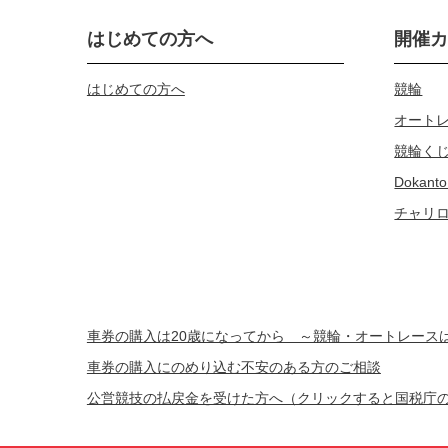
はじめての方へ
開催
はじめての方へ
競輪
オート
競輪く
Dokanto
チャリ
車券の購入は20歳になってから ～競輪・オートレー
車券の購入にのめり込む不安のある方のご相談
公営競技の払戻金を受けた方へ（クリックすると国税庁