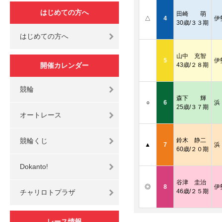
はじめての方へ
田崎 萌
△
4
伊
30歳/３３期
はじめての方へ
山中 充智
5
伊
開催カレンダー
43歳/２８期
競輪
森下 輝
○
6
浜
25歳/３７期
オートレース
競輪くじ
鈴木 静二
▲
7
浜
60歳/２０期
Dokanto!
谷津 圭治
◎
8
伊
46歳/２５期
チャリロトプラザ
レース情報