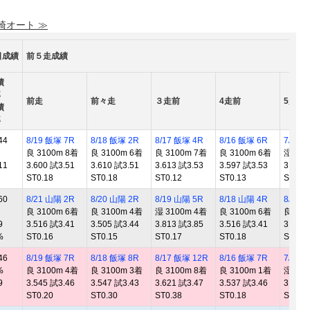
勢崎オート ≫
日成績
前５走成績
績
率
前走
前々走
３走前
4走前
5走前
績
率
44
8/19 飯塚 7R
8/18 飯塚 2R
8/17 飯塚 4R
8/16 飯塚 6R
7/25 
良 3100m 8着
良 3100m 6着
良 3100m 7着
良 3100m 6着
湿 310
11
3.600 試3.51
3.610 試3.51
3.613 試3.53
3.597 試3.53
3.771
ST0.18
ST0.18
ST0.12
ST0.13
ST0.11
60
8/21 山陽 2R
8/20 山陽 2R
8/19 山陽 5R
8/18 山陽 4R
8/17 
良 3100m 6着
良 3100m 4着
湿 3100m 4着
良 3100m 6着
良 310
9
3.516 試3.41
3.505 試3.44
3.813 試3.85
3.516 試3.41
3.505
%
ST0.16
ST0.15
ST0.17
ST0.18
ST0.1
46
8/19 飯塚 7R
8/18 飯塚 8R
8/17 飯塚 12R
8/16 飯塚 7R
7/25 
%
良 3100m 4着
良 3100m 3着
良 3100m 8着
良 3100m 1着
湿 310
9
3.545 試3.46
3.547 試3.43
3.621 試3.47
3.537 試3.46
3.778
ST0.20
ST0.30
ST0.38
ST0.18
ST0.2