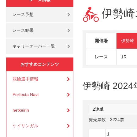
伊勢崎
レース予想
レース結果
開催場
伊勢崎
キャリーオーバー一覧
レース
1R
おすすめコンテンツ
競輪選手情報
伊勢崎 2024
Perfecta Navi
netkeirin
発売票数：3224票
ケイリンガル
1