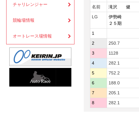
チャリレンジャー
名前
滝沢 健
LG
伊勢崎
競輪場情報
２５期
1
オートレース場情報
2
250.7
3
1128
4
282.1
5
752.2
6
188.0
7
205.1
8
282.1