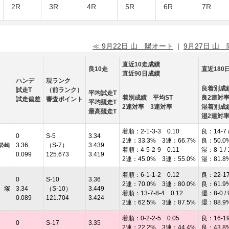
2R
3R
4R
5R
6R
7R
≪ 9月22日 山 陽オート
|
9月27日 山
直近10走成績
良10走
直近180
直近90日成績
ハンデ
現ランク
良着別成
試走T
（前ランク）
平均試走T
着別成績 平均ST
良2連対
試走偏差
審査ポイント
平均競走T
2連対率 3連対率
湿着別成
最高競走T
湿2連対
着順：2-1-3-3 0.10
良：14-7 /
0
S-5
3.34
2連：33.3% 3連：66.7%
良：50.0
勢崎
3.36
（S-7）
3.439
着順：4-5-2-9 0.11
湿：8-1 / 
0.099
125.673
3.419
2連：45.0% 3連：55.0%
湿：81.8
着順：6-1-1-2 0.12
良：22-17 
0
S-10
3.36
2連：70.0% 3連：80.0%
良：61.9
 塚
3.34
（S-10）
3.449
着順：13-7-8-4 0.12
湿：8-0 / 
0.089
121.704
3.424
2連：62.5% 3連：87.5%
湿：88.9
着順：0-2-2-5 0.05
良：16-19 
0
S-17
3.35
2連：22.2% 3連：44.4%
良：43.8