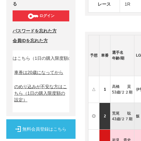
る
レース
1R
ログイン
パスワードを忘れた方
会員IDを忘れた方
選手名
予想
車番
LG
方はこちら（1日の購入限度額の設定）↓
年齢/期
車券は20歳になってから
のめり込みが不安な方はこ
高橋 貢
△
1
伊
53歳/２２期
ちら
（1日の購入限度額の
設定）
荒尾 聡
◎
2
飯
43歳/２７期
無料会員登録はこちら
岩見 貴史