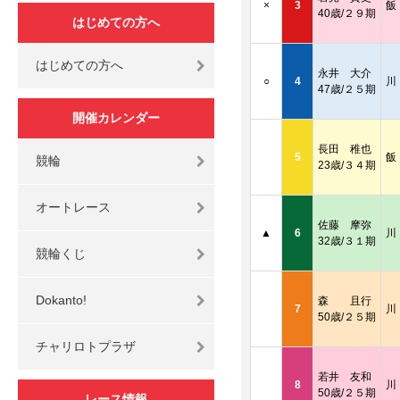
×
3
飯
40歳/２９期
はじめての方へ
はじめての方へ
永井 大介
○
4
川
47歳/２５期
開催カレンダー
長田 稚也
5
飯
競輪
23歳/３４期
オートレース
佐藤 摩弥
▲
6
川
32歳/３１期
競輪くじ
Dokanto!
森 且行
7
川
50歳/２５期
チャリロトプラザ
若井 友和
8
川
50歳/２５期
レース情報