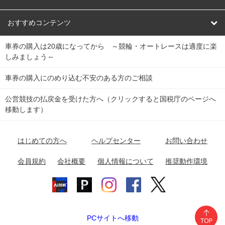
競輪くじ
レース結果
北日本
函館競輪場
青森競輪場
いわき平競輪場
おすすめコンテンツ
車券の購入は20歳になってから ～競輪・オートレースは適度に楽
Dokanto!
キャリーオーバー一覧
関
競輪選手情報
弥彦競輪場
前橋競輪場
取手競輪場
宇都宮競輪場
しみましょう～
東
大宮競輪場
西武園競輪場
京王閣競輪場
立川競輪場
チャリロトプラザ
Perfecta Navi
車券の購入にのめり込む不安のある方のご相談
南
松戸競輪場
千葉競輪場
川崎競輪場
平塚競輪場
公営競技の払戻金を受けた方へ（クリックすると国税庁のページへ
netkeirin
関
移動します）
小田原競輪場
伊東競輪場
静岡競輪場
東
ケイリンガル
中
名古屋競輪場
岐阜競輪場
大垣競輪場
豊橋競輪場
はじめての方へ
ヘルプセンター
お問い合わせ
部
チャリレンジャー
富山競輪場
松阪競輪場
四日市競輪場
会員規約
会社概要
個人情報について
推奨動作環境
競輪場情報
近
福井競輪場
奈良競輪場
向日町競輪場
和歌山競輪場
畿
岸和田競輪場
オートレース場情報
PCサイトへ移動