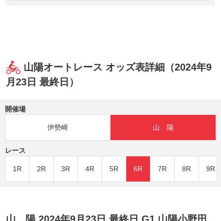
山陽オートレース オッズ表詳細（2024年9
月23日 最終日）
開催場
伊勢崎
山 陽
レース
1R
2R
3R
4R
5R
6R
7R
8R
9R
山 陽 2024年9月23日 最終日 G1 山陽小野田