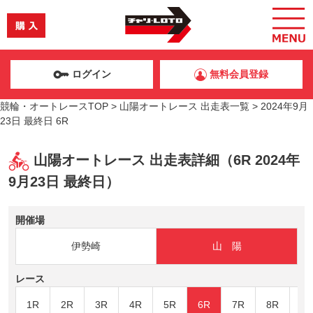
ログイン
無料会員登録
競輪・オートレースTOP
>
山陽オートレース 出走表一覧
>
2024年9月
23日 最終日 6R
山陽オートレース 出走表詳細（6R 2024年
9月23日 最終日）
開催場
伊勢崎
山 陽
レース
1R
2R
3R
4R
5R
6R
7R
8R
9R