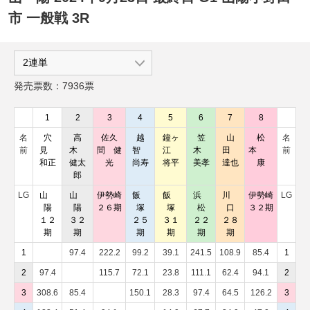
市 一般戦 3R
発売票数：7936票
1
2
3
4
5
6
7
8
名
穴
高
佐久
越
鐘ヶ
笠
山
松
名
前
見
木
間 健
智
江
木
田
本
前
和正
健太
光
尚寿
将平
美孝
達也
康
郎
LG
山
山
伊勢崎
飯
飯
浜
川
伊勢崎
LG
陽
陽
２６期
塚
塚
松
口
３２期
１２
３２
２５
３１
２２
２８
期
期
期
期
期
期
1
97.4
222.2
99.2
39.1
241.5
108.9
85.4
1
2
97.4
115.7
72.1
23.8
111.1
62.4
94.1
2
3
308.6
85.4
150.1
28.3
97.4
64.5
126.2
3