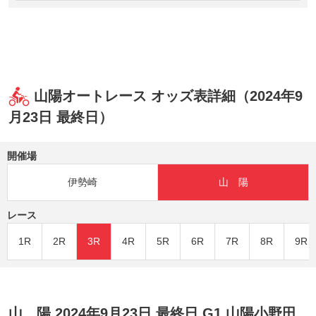
山陽オートレース オッズ表詳細（2024年9
月23日 最終日）
開催場
伊勢崎
山 陽
レース
1R
2R
3R
4R
5R
6R
7R
8R
9R
山 陽 2024年9月23日 最終日 G1 山陽小野田