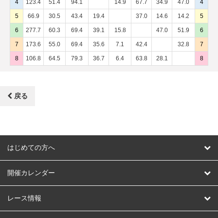
4
123.4
51.4
94.1
14.9
67.7
34.9
47.0
4
5
66.9
30.5
43.4
19.4
37.0
14.6
14.2
5
6
277.7
60.3
69.4
39.1
15.8
47.0
51.9
6
7
173.6
55.0
69.4
35.6
7.1
42.4
32.8
7
8
106.8
64.5
79.3
36.7
6.4
63.8
28.1
8
戻る
はじめての方へ
はじめての方へ
開催カレンダー
競輪
レース情報