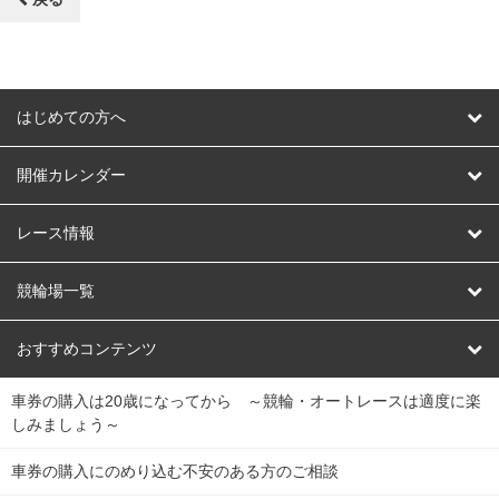
はじめての方へ
はじめての方へ
開催カレンダー
競輪
レース情報
オートレース
レース予想
競輪場一覧
競輪くじ
レース結果
北日本
函館競輪場
青森競輪場
いわき平競輪場
おすすめコンテンツ
車券の購入は20歳になってから ～競輪・オートレースは適度に楽
Dokanto!
キャリーオーバー一覧
関
競輪選手情報
弥彦競輪場
前橋競輪場
取手競輪場
宇都宮競輪場
しみましょう～
東
大宮競輪場
西武園競輪場
京王閣競輪場
立川競輪場
チャリロトプラザ
Perfecta Navi
車券の購入にのめり込む不安のある方のご相談