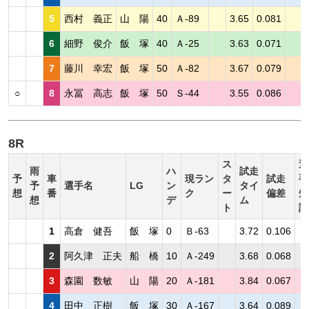
5
西村 義正
山 陽
40
Ａ-89
3.65
0.081
6
細野 俊介
飯 塚
40
Ａ-25
3.63
0.071
7
藤川 幸宏
飯 塚
50
Ａ-82
3.67
0.079
○
8
永冨 高志
飯 塚
50
Ｓ-44
3.55
0.086
8R
ス
選
雨
ハ
試走
予
車
現ラン
タ
試走
手
予
選手名
LG
ン
タイ
想
番
ク
ー
偏差
短
想
デ
ム
ト
評
1
高倉 健吾
飯 塚
0
Ｂ-63
3.72
0.106
2
阿久津 正夫
船 橋
10
Ａ-249
3.68
0.068
3
森園 数敏
山 陽
20
Ａ-181
3.84
0.067
4
田中 正樹
飯 塚
30
Ａ-167
3.64
0.089