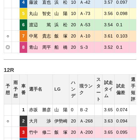
4
藤波 直也
浜 松
10
Ａ-42
3.57
0.097
5
丸山 智史
山 陽
10
Ａ-73
3.56
0.098
6
渡辺 篤
浜 松
20
Ａ-53
3.54
0.1
○
7
中尾 貴志
飯 塚
20
Ａ-10
3.61
0.103
◎
8
青山 周平
船 橋
20
Ｓ-3
3.52
0.1
12R
ス
選
雨
ハ
試走
予
車
現ラン
タ
試走
手
予
選手名
LG
ン
タイ
想
番
ク
ー
偏差
短
想
デ
ム
ト
評
1
赤坂 勝彦
山 陽
0
Ｂ-2
3.65
0.074
○
2
大月 渉
伊勢崎
20
Ａ-268
3.63
0.094
3
竹中 修二
飯 塚
20
Ａ-200
3.65
0.095