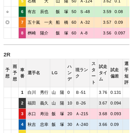
5
石橋 大
山 陽
50
Ａ-124
3.62
0.1
○
6
有吉 辰也
飯 塚
50
Ｓ-48
3.59
0.08
◎
7
五十嵐 一夫
船 橋
60
Ａ-32
3.57
0.09
8
桝崎 陽介
飯 塚
60
Ａ-8
3.56
0.097
2R
ス
選
雨
ハ
試走
予
車
現ラン
タ
試走
手
予
選手名
LG
ン
タイ
想
番
ク
ー
偏差
短
想
デ
ム
ト
評
1
白川 秀行
山 陽
0
Ｂ-51
3.76
0.131
2
福田 義久
山 陽
10
Ｂ-26
3.67
0.094
3
水口 寿治
飯 塚
20
Ａ-215
3.68
0.093
4
秋吉 忠幸
飯 塚
30
Ａ-240
3.66
0.09