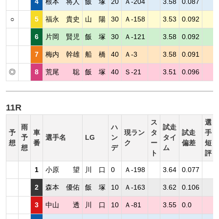
4
根本 将人
飯 塚
20
Ａ-204
3.58
0.087
○
5
福永 貴史
山 陽
30
Ａ-158
3.53
0.092
6
片岡 賢児
飯 塚
30
Ａ-121
3.58
0.092
7
梅内 幹雄
船 橋
40
Ａ-3
3.58
0.091
◎
8
荒尾 聡
飯 塚
40
Ｓ-21
3.51
0.096
11R
ス
選
雨
ハ
試走
予
車
現ラン
タ
試走
手
予
選手名
LG
ン
タイ
想
番
ク
ー
偏差
短
想
デ
ム
ト
評
1
小原 望
川 口
0
Ａ-198
3.64
0.077
2
森本 優佑
飯 塚
10
Ａ-163
3.62
0.106
3
中山 透
川 口
10
Ａ-81
3.55
0.0