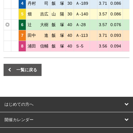
4
丹村 司
飯 塚
30
Ａ-189
3.71
0.086
5
畑 吉広
山 陽
30
Ａ-140
3.57
0.086
◎
6
辻 大樹
飯 塚
40
Ａ-28
3.57
0.076
7
田中 進
飯 塚
40
Ａ-113
3.71
0.093
8
浦田 信輔
飯 塚
40
Ｓ-5
3.56
0.094
一覧に戻る
はじめての方へ
はじめての方へ
開催カレンダー