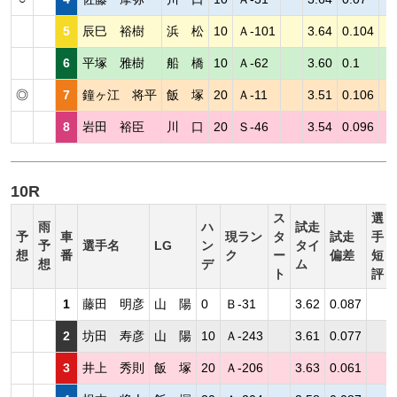
5
辰巳 裕樹
浜 松
10
Ａ-101
3.64
0.104
6
平塚 雅樹
船 橋
10
Ａ-62
3.60
0.1
◎
7
鐘ヶ江 将平
飯 塚
20
Ａ-11
3.51
0.106
8
岩田 裕臣
川 口
20
Ｓ-46
3.54
0.096
10R
ス
選
雨
ハ
試走
予
車
現ラン
タ
試走
手
予
選手名
LG
ン
タイ
想
番
ク
ー
偏差
短
想
デ
ム
ト
評
1
藤田 明彦
山 陽
0
Ｂ-31
3.62
0.087
2
坊田 寿彦
山 陽
10
Ａ-243
3.61
0.077
3
井上 秀則
飯 塚
20
Ａ-206
3.63
0.061