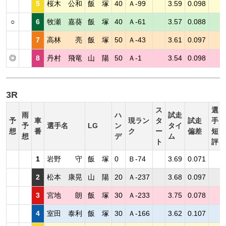
5
桜木 公和
飯 塚
40
Ａ-99
3.59
0.098
○
6
牧瀬 嘉葵
飯 塚
40
Ａ-61
3.57
0.088
7
高林 亮
飯 塚
50
Ａ-43
3.61
0.097
◎
8
丹村 飛竜
山 陽
50
Ａ-1
3.54
0.098
3R
ス
選
雨
ハ
試走
予
車
現ラン
タ
試走
手
予
選手名
LG
ン
タイ
想
番
ク
ー
偏差
短
想
デ
ム
ト
評
1
岩野 守
飯 塚
0
Ｂ-74
3.69
0.071
2
松本 康晃
山 陽
20
Ａ-237
3.68
0.097
3
宮地 朗
飯 塚
30
Ａ-233
3.75
0.078
4
室田 泰利
飯 塚
30
Ａ-166
3.62
0.107