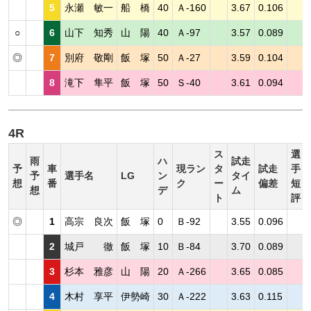
5
永瀬 敏一
船 橋
40
Ａ-160
3.67
0.106
○
6
山下 知秀
山 陽
40
Ａ-97
3.57
0.089
◎
7
別府 敬剛
飯 塚
50
Ａ-27
3.59
0.104
8
滝下 隼平
飯 塚
50
Ｓ-40
3.61
0.094
4R
ス
選
雨
ハ
試走
予
車
現ラン
タ
試走
手
予
選手名
LG
ン
タイ
想
番
ク
ー
偏差
短
想
デ
ム
ト
評
◎
1
高宗 良次
飯 塚
0
Ｂ-92
3.55
0.096
2
城戸 徹
飯 塚
10
Ｂ-84
3.70
0.089
3
杉本 雅彦
山 陽
20
Ａ-266
3.65
0.085
4
木村 享平
伊勢崎
30
Ａ-222
3.63
0.115