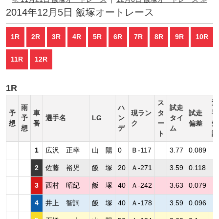
2014年12月5日 飯塚オートレース
1R
2R
3R
4R
5R
6R
7R
8R
9R
10R
11R
12R
1R
ス
選
雨
ハ
試走
予
車
現ラン
タ
試走
手
予
選手名
LG
ン
タイ
想
番
ク
ー
偏差
短
想
デ
ム
ト
評
1
広沢 正幸
山 陽
0
Ｂ-117
3.77
0.089
2
佐藤 裕児
飯 塚
20
Ａ-271
3.59
0.118
3
西村 昭紀
飯 塚
40
Ａ-242
3.63
0.079
4
井上 智詞
飯 塚
40
Ａ-178
3.59
0.096