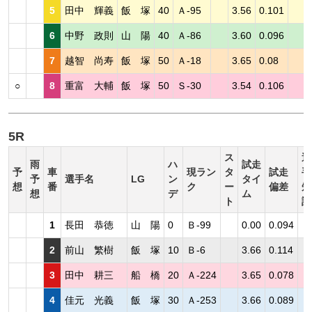
5
田中 輝義
飯 塚
40
Ａ-95
3.56
0.101
6
中野 政則
山 陽
40
Ａ-86
3.60
0.096
7
越智 尚寿
飯 塚
50
Ａ-18
3.65
0.08
○
8
重富 大輔
飯 塚
50
Ｓ-30
3.54
0.106
5R
ス
選
雨
ハ
試走
予
車
現ラン
タ
試走
手
予
選手名
LG
ン
タイ
想
番
ク
ー
偏差
短
想
デ
ム
ト
評
1
長田 恭徳
山 陽
0
Ｂ-99
0.00
0.094
2
前山 繁樹
飯 塚
10
Ｂ-6
3.66
0.114
3
田中 耕三
船 橋
20
Ａ-224
3.65
0.078
4
佳元 光義
飯 塚
30
Ａ-253
3.66
0.089