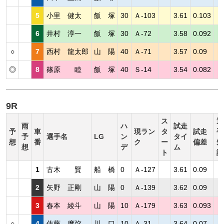
5
小里 健太
飯 塚
30
Ａ-103
3.61
0.103
6
井村 淳一
飯 塚
30
Ａ-72
3.58
0.092
○
7
西村 龍太郎
山 陽
40
Ａ-71
3.57
0.09
◎
8
篠原 睦
飯 塚
40
Ｓ-14
3.54
0.082
9R
ス
選
雨
ハ
試走
予
車
現ラン
タ
試走
手
予
選手名
LG
ン
タイ
想
番
ク
ー
偏差
短
想
デ
ム
ト
評
1
古木 賢
船 橋
0
Ａ-127
3.61
0.09
2
矢野 正剛
山 陽
0
Ａ-139
3.62
0.09
3
春本 綾斗
山 陽
10
Ａ-179
3.63
0.093
○
4
佐藤 摩弥
川 口
10
Ａ-31
3.64
0.07