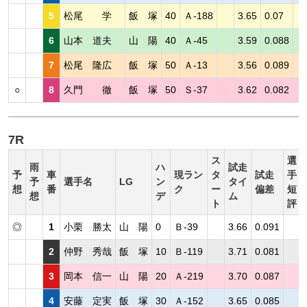
5
松尾 学
飯 塚
40
Ａ-188
3.65
0.07
6
山本 道夫
山 陽
40
Ａ-45
3.59
0.088
7
松尾 隆広
飯 塚
50
Ａ-13
3.56
0.089
○
8
久門 徹
飯 塚
50
Ｓ-37
3.62
0.082
7R
ス
選
雨
ハ
試走
予
車
現ラン
タ
試走
手
予
選手名
LG
ン
タイ
想
番
ク
ー
偏差
短
想
デ
ム
ト
評
◎
1
小栗 勝太
山 陽
0
Ｂ-39
3.66
0.091
2
仲野 秀哉
飯 塚
10
Ｂ-119
3.71
0.081
3
岡本 信一
山 陽
20
Ａ-219
3.70
0.087
4
安藤 定実
飯 塚
30
Ａ-152
3.65
0.085