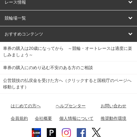
競輪
レース情報
オートレース
レース予想
競輪場一覧
競輪くじ
レース結果
北日本
函館競輪場
青森競輪場
いわき平競輪場
おすすめコンテンツ
車券の購入は20歳になってから ～競輪・オートレースは適度に楽
Dokanto!
キャリーオーバー一覧
関
競輪選手情報
弥彦競輪場
前橋競輪場
取手競輪場
宇都宮競輪場
しみましょう～
東
大宮競輪場
西武園競輪場
京王閣競輪場
立川競輪場
チャリロトプラザ
Perfecta Navi
車券の購入にのめり込む不安のある方のご相談
南
松戸競輪場
千葉競輪場
川崎競輪場
平塚競輪場
公営競技の払戻金を受けた方へ（クリックすると国税庁のページへ
netkeirin
関
移動します）
小田原競輪場
伊東競輪場
静岡競輪場
東
ケイリンガル
中
名古屋競輪場
岐阜競輪場
大垣競輪場
豊橋競輪場
はじめての方へ
ヘルプセンター
お問い合わせ
部
チャリレンジャー
富山競輪場
松阪競輪場
四日市競輪場
会員規約
会社概要
個人情報について
推奨動作環境
競輪場情報
近
福井競輪場
奈良競輪場
向日町競輪場
和歌山競輪場