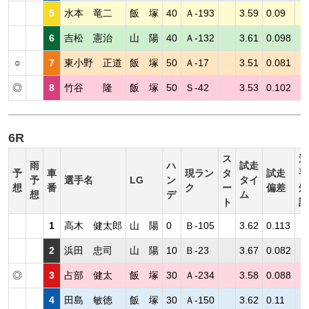
5
水本 竜二
飯 塚
40
Ａ-193
3.59
0.09
6
吉松 憲治
山 陽
40
Ａ-132
3.61
0.098
○
7
東小野 正道
飯 塚
50
Ａ-17
3.51
0.081
◎
8
竹谷 隆
飯 塚
50
Ｓ-42
3.53
0.102
6R
ス
選
雨
ハ
試走
予
車
現ラン
タ
試走
手
予
選手名
LG
ン
タイ
想
番
ク
ー
偏差
短
想
デ
ム
ト
評
1
高木 健太郎
山 陽
0
Ｂ-105
3.62
0.113
2
浜田 忠司
山 陽
10
Ｂ-23
3.67
0.082
◎
3
占部 健太
飯 塚
30
Ａ-234
3.58
0.088
4
田島 敏徳
飯 塚
30
Ａ-150
3.62
0.11