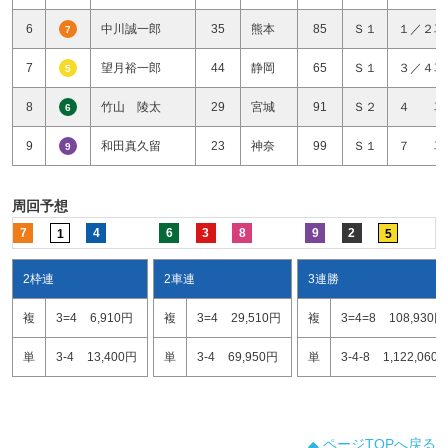
6
中川誠一郎
35
熊本
85
Ｓ１
１／２車
7
7
望月裕一郎
44
静岡
65
Ｓ１
３／４車
5
8
竹山 陵太
29
宮城
91
Ｓ２
４ 車
6
9
和田真久留
23
神奈
99
Ｓ１
７ 車
9
周回予想
7
4
6
3
8
9
2
1
5
2枠連
2車連
3連勝
複
3=4
6,910円
複
3=4
29,510円
複
3=4=8
108,930円
単
3-4
13,400円
単
3-4
69,950円
単
3-4-8
1,122,060
ページTOPへ戻る