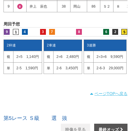
9
井上 辰也
38
岡山
86
Ｓ２
８ 車
8
周回予想
9
4
3
7
8
6
2
1
5
2枠連
2車連
3連勝
複
2=5
1,140円
複
2=6
2,480円
複
2=3=6
9,590円
単
2-5
1,590円
単
2-6
3,450円
単
2-6-3
29,000円
ページTOPへ戻る
第5レース Ｓ級 選 抜
映像を見る
最終オッズ