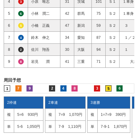
4
小原 唯志
31
茨城
101
Ｓ１
１車身１
3
5
小林 潤二
42
群馬
75
Ｓ２
１車身１
6
6
小橋 正義
47
新潟
59
Ｓ２
３ 
5
7
鈴木 伸之
34
愛知
87
Ｓ２
１／２
4
8
佐川 翔吾
30
大阪
94
Ｓ２
１ 
2
9
岩見 潤
41
三重
71
Ｓ２
大差
8
周回予想
7
9
2
4
8
3
6
1
5
2枠連
2車連
3連勝
複
5=6
930円
複
7=9
1,070円
複
1=7=9
390円
7
1
単
5-6
1,050円
単
7-9
1,110円
単
7-9-1
1,870円
1