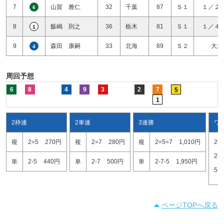
7
山賀 雅仁
32
千葉
87
Ｓ１
１／２
6
8
飯嶋 則之
36
栃木
81
Ｓ１
１／４
1
9
森田 康嗣
33
北海
89
Ｓ２
大差
4
周回予想
6
8
4
9
3
2
7
5
1
2枠連
2車連
3連勝
ワ
複
2=5
270円
複
2=7
280円
複
2=5=7
1,010円
2=
2=
単
2-5
440円
単
2-7
500円
単
2-7-5
1,950円
5=
ページTOPへ戻る