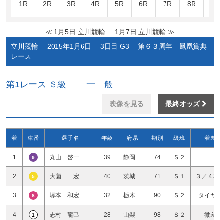
1R
2R
3R
4R
5R
6R
7R
8R
9R
≪ 1月5日 立川競輪
|
1月7日 立川競輪 ≫
立川競輪 2015年1月6日 3日目 G3 第６３周年 鳳凰賞典
レース
第1レース Ｓ級 一 般
映像を見る
最終オッズ
着
車番
選手名
年齢
府県
期別
級班
着差
1
丸山 啓一
39
静岡
74
Ｓ２
9
2
大薗 宏
40
茨城
71
Ｓ１
３／４車
5
3
塚本 和宏
32
栃木
90
Ｓ２
タイヤ
8
4
志村 龍己
28
山梨
98
Ｓ２
微差
1