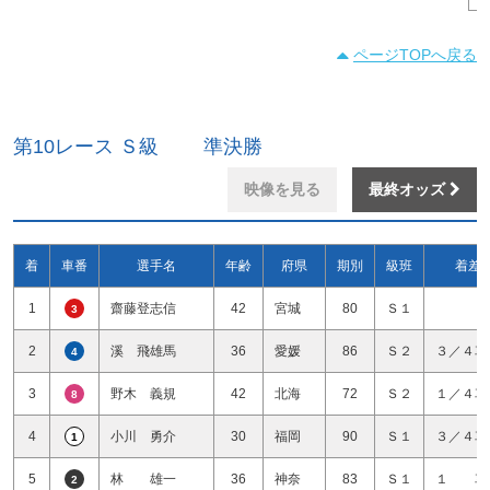
ページTOPへ戻る
第10レース Ｓ級 準決勝
映像を見る
最終オッズ
着
車番
選手名
年齢
府県
期別
級班
着差
1
齋藤登志信
42
宮城
80
Ｓ１
3
2
溪 飛雄馬
36
愛媛
86
Ｓ２
３／４車
4
3
野木 義規
42
北海
72
Ｓ２
１／４車
8
4
小川 勇介
30
福岡
90
Ｓ１
３／４車
1
5
林 雄一
36
神奈
83
Ｓ１
１ 車
2