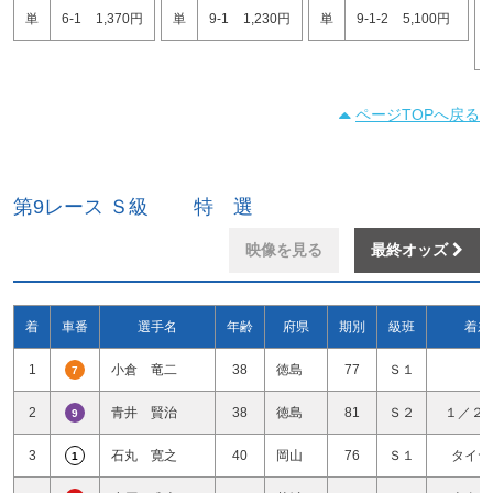
単
6-1
1,370円
単
9-1
1,230円
単
9-1-2
5,100円
ページTOPへ戻る
第9レース Ｓ級 特 選
映像を見る
最終オッズ
着
車番
選手名
年齢
府県
期別
級班
着差
1
小倉 竜二
38
徳島
77
Ｓ１
7
2
青井 賢治
38
徳島
81
Ｓ２
１／２
9
3
石丸 寛之
40
岡山
76
Ｓ１
タイヤ
1