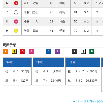
6
金川 光浩
49
静岡
56
Ｓ２
１／２
3
7
木村 隆弘
28
徳島
91
Ｓ２
２ 
1
8
小林 覚
52
神奈
56
Ｓ２
３／４
8
9
飯田 辰哉
41
千葉
72
Ｓ２
４ 
5
周回予想
7
3
8
4
9
2
6
5
1
2枠連
2車連
3連勝
複
4=5
310円
複
4=7
1,720円
複
2=4=7
4,500円
4
2
単
5-4
420円
単
7-4
2,940円
単
7-4-2
26,330円
2
ページTOPへ戻る