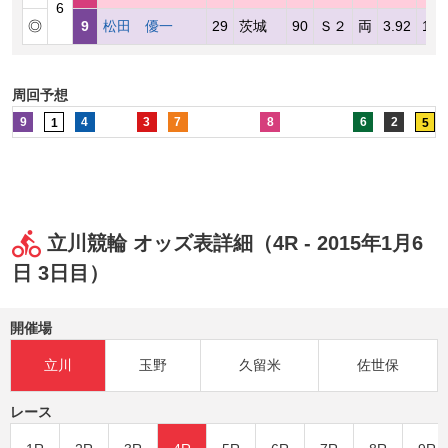
6
◎
9
松田 優一
29
茨城
90
Ｓ２
両
3.92
100
周回予想
9
4
3
7
8
6
2
1
5
立川競輪 オッズ表詳細（4R - 2015年1月6
日 3日目）
開催場
立川
玉野
久留米
佐世保
レース