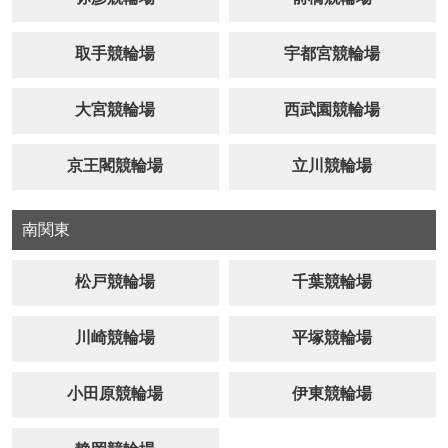
取手競輪場
宇都宮競輪場
大宮競輪場
西武園競輪場
京王閣競輪場
立川競輪場
南関東
松戸競輪場
千葉競輪場
川崎競輪場
平塚競輪場
小田原競輪場
伊東競輪場