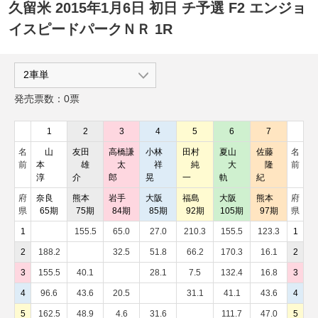
久留米 2015年1月6日 初日 チ予選 F2 エンジョ
イスピードパークＮＲ 1R
発売票数：0票
1
2
3
4
5
6
7
名
山
友田
高橋謙
小林
田村
夏山
佐藤
名
前
本
雄
太
祥
純
大
隆
前
淳
介
郎
晃
一
軌
紀
府
奈良
熊本
岩手
大阪
福島
大阪
熊本
府
県
65期
75期
84期
85期
92期
105期
97期
県
1
155.5
65.0
27.0
210.3
155.5
123.3
1
2
188.2
32.5
51.8
66.2
170.3
16.1
2
3
155.5
40.1
28.1
7.5
132.4
16.8
3
4
96.6
43.6
20.5
31.1
41.1
43.6
4
5
162.5
48.9
4.6
31.6
111.7
47.0
5