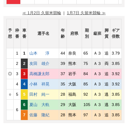
≪ 1月2日 久留米競輪
|
1月7日 久留米競輪 ≫
予
枠
車
年
期
脚
ギア
選手名
府県
級班
競
想
番
番
齢
別
質
倍数
得
1
1
山本 淳
44
奈良
65
Ａ３
追
3.79
67
2
2
友田 雄介
39
熊本
75
Ａ３
両
3.85
78
◎
3
3
高橋謙太郎
37
岩手
84
Ａ３
追
3.92
72
4
4
小林 祥晃
35
大阪
85
Ａ３
追
3.92
78
○
5
5
田村 純一
28
福島
92
Ａ３
逃
3.85
77
6
夏山 大軌
29
大阪
105
Ａ３
逃
3.85
66
6
7
佐藤 隆紀
28
熊本
97
Ａ３
追
3.85
72