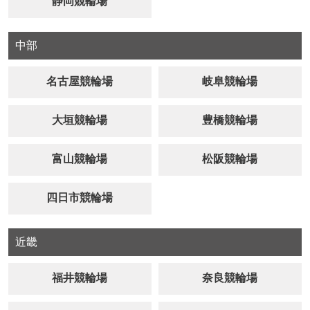
静岡競輪場
中部
名古屋競輪場
岐阜競輪場
大垣競輪場
豊橋競輪場
富山競輪場
松阪競輪場
四日市競輪場
近畿
福井競輪場
奈良競輪場