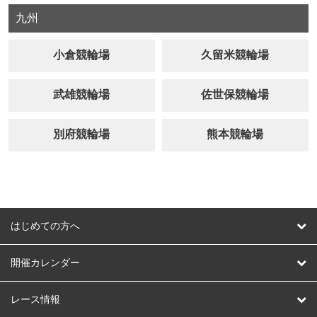
九州
小倉競輪場
久留米競輪場
武雄競輪場
佐世保競輪場
別府競輪場
熊本競輪場
はじめての方へ
はじめての方へ
開催カレンダー
競輪
レース情報