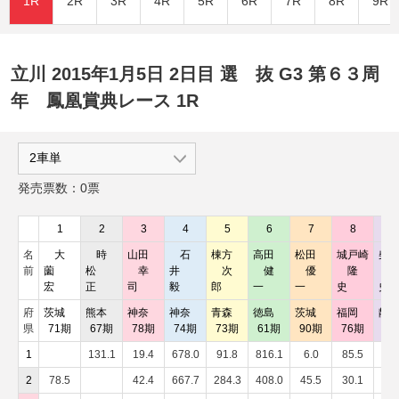
1R
2R
3R
4R
5R
6R
7R
8R
9R
立川 2015年1月5日 2日目 選 抜 G3 第６３周
年 鳳凰賞典レース 1R
発売票数：0票
1
2
3
4
5
6
7
8
9
名
大
時
山田
石
棟方
高田
松田
城戸崎
柴
前
薗
松
幸
井
次
健
優
隆
宏
正
司
毅
郎
一
一
史
府
茨城
熊本
神奈
神奈
青森
徳島
茨城
福岡
静
県
71期
67期
78期
74期
73期
61期
90期
76期
96
1
131.1
19.4
678.0
91.8
816.1
6.0
85.5
53
2
78.5
42.4
667.7
284.3
408.0
45.5
30.1
115