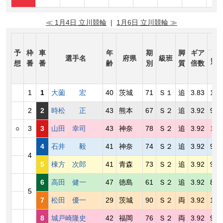
≪ 1月4日 立川競輪
|
1月6日 立川競輪 ≫
予
枠
車
年
期
脚
ギア
選手名
府県
級班
競
想
番
番
齢
別
質
倍数
1
1
大薗 宏
40
茨城
71
Ｓ１
追
3.83
101
2
2
時松 正
43
熊本
67
Ｓ２
追
3.92
93.
○
3
3
山田 幸司
43
神奈
78
Ｓ２
追
3.92
104
4
石井 毅
41
神奈
74
Ｓ２
追
3.92
92.
4
5
棟方 次郎
41
青森
73
Ｓ２
追
3.92
98.
6
高田 健一
47
徳島
61
Ｓ２
追
3.92
89.
5
7
松田 優一
29
茨城
90
Ｓ２
両
3.92
100
8
城戸崎隆史
42
福岡
76
Ｓ２
両
3.92
91.