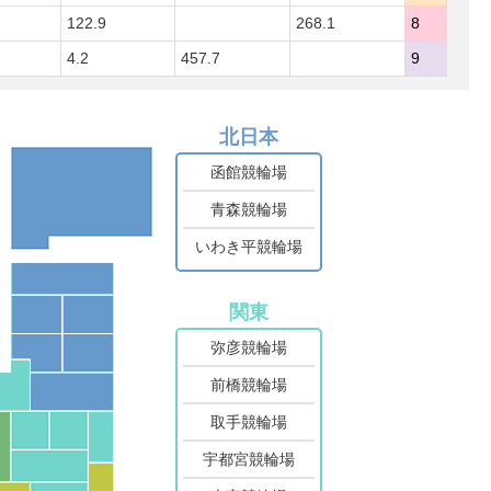
122.9
268.1
8
4.2
457.7
9
北日本
函館競輪場
青森競輪場
いわき平競輪場
関東
弥彦競輪場
前橋競輪場
取手競輪場
宇都宮競輪場