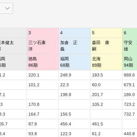
3
4
5
6
坂本健太
三ツ石康
加倉 正
森田 康
守安 
郎
洋
義
嗣
雄
福岡
徳島
福岡
北海
岡山
6期
86期
68期
89期
94期
1.2
220.1
248.9
183.5
888.6
101.2
22.3
60.0
679.1
7.1
198.8
201.7
186.0
.3
170.8
105.2
723.2
8.3
164.7
156.5
732.7
05.7
87.8
456.4
461.5
8.4
93.8
122.3
61.2
440.8