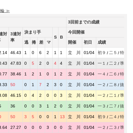
輪 ≫
3回前までの成績
決まり手
今回開催
連対
3連対
S
B
率
率
逃
捲
差
マ
開催
初日
成績
二５
特１
初９
2.14
46.43
1
0
6
2
1
1
立 川
01/04
二２
準３
一１
0.43
47.83
0
5
2
0
4
4
立 川
01/04
二６
特９
一４
0.77
38.46
1
2
1
0
1
2
立 川
01/04
二８
抜６
一２
3.33
50
0
1
7
2
3
0
立 川
01/04
二１
準９
一２
3.08
46.15
0
4
2
0
0
3
立 川
01/04
二７
抜６
一３
6
36
0
0
3
1
2
0
立 川
01/04
二４
特８
初９
0
50
3
5
0
0
1
13
立 川
01/04
二３
準３
一２
3.64
27.27
0
0
0
3
0
0
立 川
01/04