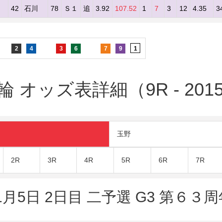
史
42
石川
78
Ｓ１
追
3.92
107.52
1
7
3
12
4.35
3
2
4
3
6
7
9
1
 オッズ表詳細（9R - 201
玉野
2R
3R
4R
5R
6R
7R
年1月5日 2日目 二予選 G3 第６