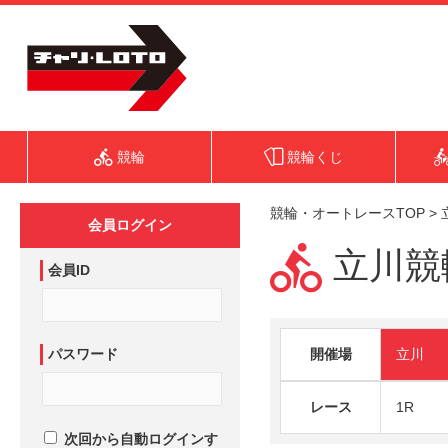
競輪
競輪くじ
競輪・オートレースTOP
>
会員ログイン
立川競輪
会員ID
パスワード
開催場
立川
レース
1R
次回から自動ログインす