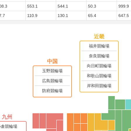
08.3
553.1
544.1
50.3
999.9
7.7
110.9
130.1
65.4
647.5
近畿
福井競輪場
奈良競輪場
中国
向日町競輪場
玉野競輪場
和歌山競輪場
広島競輪場
岸和田競輪場
防府競輪場
九州
小倉競輪場