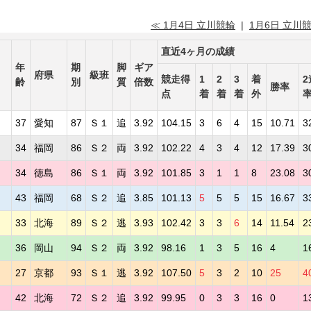
≪ 1月4日 立川競輪
|
1月6日 立川競
直近4ヶ月の成績
年
期
脚
ギア
府県
級班
競走得
1
2
3
着
2
齢
別
質
倍数
勝率
点
着
着
着
外
市
37
愛知
87
Ｓ１
追
3.92
104.15
3
6
4
15
10.71
3
郎
34
福岡
86
Ｓ２
両
3.92
102.22
4
3
4
12
17.39
3
洋
34
徳島
86
Ｓ１
両
3.92
101.85
3
1
1
8
23.08
3
義
43
福岡
68
Ｓ２
追
3.85
101.13
5
5
5
15
16.67
3
嗣
33
北海
89
Ｓ２
逃
3.93
102.42
3
3
6
14
11.54
2
雄
36
岡山
94
Ｓ２
両
3.92
98.16
1
3
5
16
4
1
徳
27
京都
93
Ｓ１
逃
3.92
107.50
5
3
2
10
25
4
規
42
北海
72
Ｓ２
追
3.92
99.95
0
3
3
16
0
1