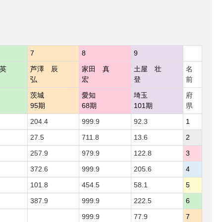
7
8
9
英
芦澤 辰
家田 真
土屋 壮
名
弘
宏
登
前
茨城
愛知
埼玉
府
95期
68期
101期
県
204.4
999.9
92.3
1
27.5
711.8
13.6
2
257.9
979.9
122.8
3
372.6
999.9
205.6
4
101.8
454.5
58.1
5
387.9
999.9
222.5
6
999.9
77.9
7