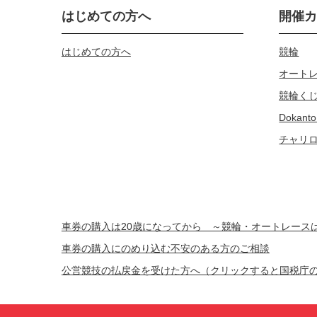
はじめての方へ
開催
はじめての方へ
競輪
オート
競輪く
Dokanto
チャリ
車券の購入は20歳になってから ～競輪・オートレー
車券の購入にのめり込む不安のある方のご相談
公営競技の払戻金を受けた方へ（クリックすると国税庁