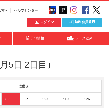
の方へ
ヘルプセンター
ログイン
無料会員登録
ダー
予想情報
レース結果
月5日 2日目）
佐世保
8R
9R
10R
11R
12R