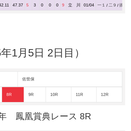
二９
抜２
一１
42.11
47.37
5
3
0
0
0
9
立 川
01/04
5年1月5日 2日目）
佐世保
8R
9R
10R
11R
12R
３周年 鳳凰賞典レース 8R