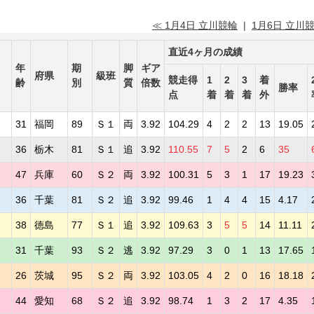
≪ 1月4日 立川競輪
|
1月6日 立川競
直近4ヶ月の成績
年
期
脚
ギア
府県
級班
競走得
1
2
3
着
齢
別
質
倍数
勝率
点
着
着
着
外
誠
31
福岡
89
Ｓ１
両
3.92
104.29
4
2
2
13
19.05
之
36
栃木
81
Ｓ１
追
3.92
110.55
7
5
2
6
35
一
47
兵庫
60
Ｓ２
両
3.92
100.31
5
3
1
17
19.23
大
36
千葉
81
Ｓ２
追
3.92
99.46
1
4
4
15
4.17
二
38
徳島
77
Ｓ１
追
3.92
109.63
3
5
5
14
11.11
彦
31
千葉
93
Ｓ２
逃
3.92
97.29
3
0
1
13
17.65
弘
26
茨城
95
Ｓ２
両
3.92
103.05
4
2
0
16
18.18
宏
44
愛知
68
Ｓ２
追
3.92
98.74
1
3
2
17
4.35