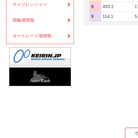
チャリレンジャー
8
493.2
1
9
114.1
5
競輪場情報
オートレース場情報