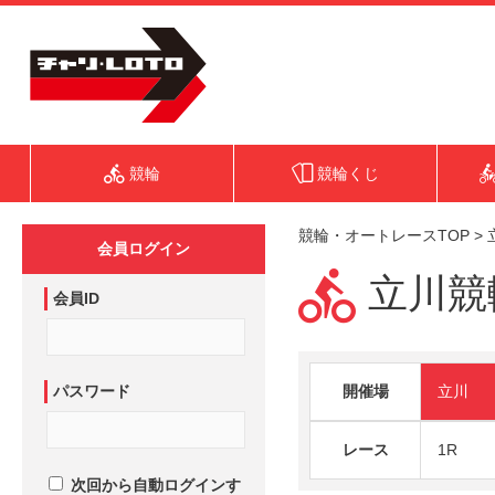
競輪
競輪くじ
競輪・オートレースTOP
>
会員ログイン
立川競輪
会員ID
パスワード
開催場
立川
レース
1R
次回から自動ログインす