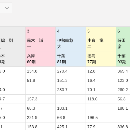
3
4
5
6
飯嶋 則
黒木 誠
伊勢崎彰
小倉 竜
蒔田 
之
一
大
二
彦
栃木
兵庫
千葉
徳島
千葉
1期
60期
81期
77期
93期
9.0
134.8
279.4
12.8
365.4
51.8
151.3
16.4
123.0
4.0
230.7
70.1
260.2
4.7
157.3
118.6
56.8
.7
68.3
183.1
188.1
5.0
221.9
66.8
196.5
.1
153.8
425.1
77.9
336.8