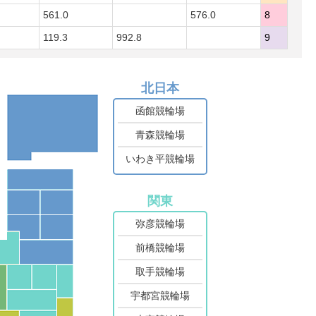
561.0
576.0
8
119.3
992.8
9
北日本
函館競輪場
青森競輪場
いわき平競輪場
関東
弥彦競輪場
前橋競輪場
取手競輪場
宇都宮競輪場