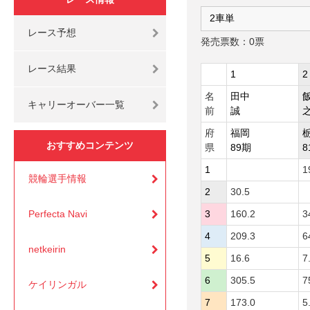
レース予想
発売票数：0票
レース結果
1
2
名
田中
キャリーオーバー一覧
前
誠
府
福岡
おすすめコンテンツ
県
89期
8
1
1
競輪選手情報
2
30.5
Perfecta Navi
3
160.2
3
4
209.3
6
netkeirin
5
16.6
7
6
305.5
7
ケイリンガル
7
173.0
5