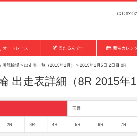
はじめて
オートレース
当たるんです
開催カレン
立川競輪場
>
出走表一覧（2015年1月）
>
2015年1月5日 2日目 8R
 出走表詳細（8R 2015年1
玉野
2R
3R
4R
5R
6R
7R