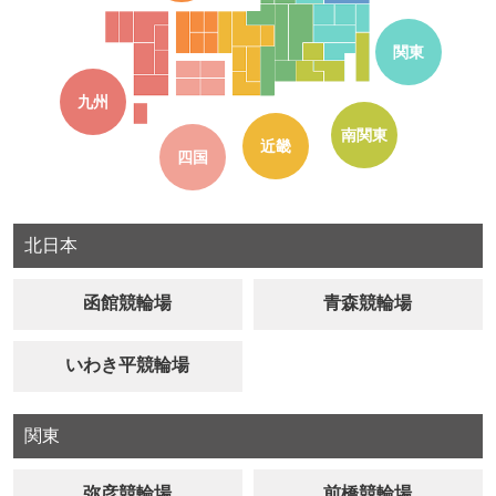
関東
九州
南関東
近畿
四国
北日本
函館競輪場
青森競輪場
いわき平競輪場
関東
弥彦競輪場
前橋競輪場