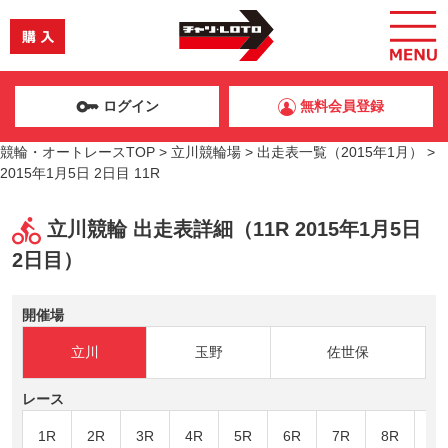
ログイン
無料会員登録
競輪・オートレースTOP
>
立川競輪場
>
出走表一覧（2015年1月）
>
2015年1月5日 2日目 11R
立川競輪 出走表詳細（11R 2015年1月5日
2日目）
開催場
立川
玉野
佐世保
レース
1R
2R
3R
4R
5R
6R
7R
8R
9R