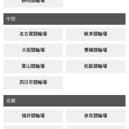
静岡競輪場
中部
名古屋競輪場
岐阜競輪場
大垣競輪場
豊橋競輪場
富山競輪場
松阪競輪場
四日市競輪場
近畿
福井競輪場
奈良競輪場