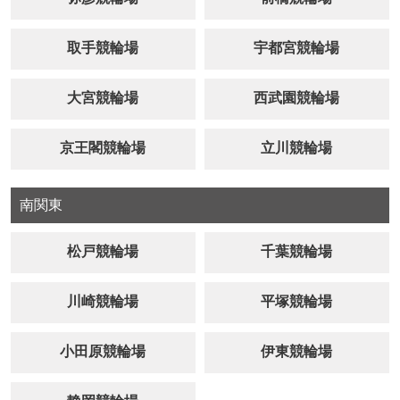
取手競輪場
宇都宮競輪場
大宮競輪場
西武園競輪場
京王閣競輪場
立川競輪場
南関東
松戸競輪場
千葉競輪場
川崎競輪場
平塚競輪場
小田原競輪場
伊東競輪場