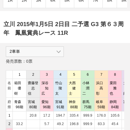
1R
2R
3R
4R
5R
6R
7R
8R
9R
立川 2015年1月5日 2日目 二予選 G3 第６３周
年 鳳凰賞典レース 11R
発売票数：0票
1
2
3
4
5
6
7
8
9
名
箱田
齋藤登
深谷
竹山
大西
小林
浜口
栗田
大
前
優
志
知
陵
健
潤
高
雅
樹
信
広
太
士
二
彰
也
府
青森
宮城
愛知
宮城
神奈
群馬
岐阜
静岡
富
県
98期
80期
96期
91期
88期
75期
59期
84期
70
1
20.8
17.2
194.7
335.4
999.9
176.0
105.6
377
2
33.2
5.7
49.2
196.8
999.9
83.3
45.4
813