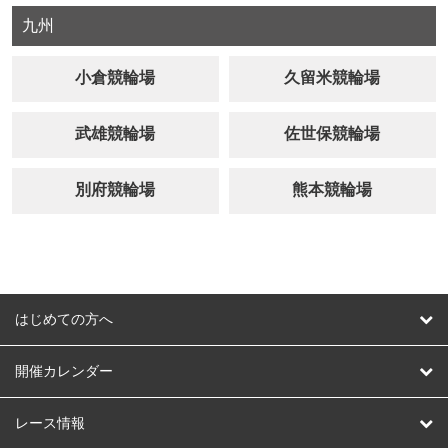
九州
小倉競輪場
久留米競輪場
武雄競輪場
佐世保競輪場
別府競輪場
熊本競輪場
はじめての方へ
はじめての方へ
開催カレンダー
競輪
レース情報