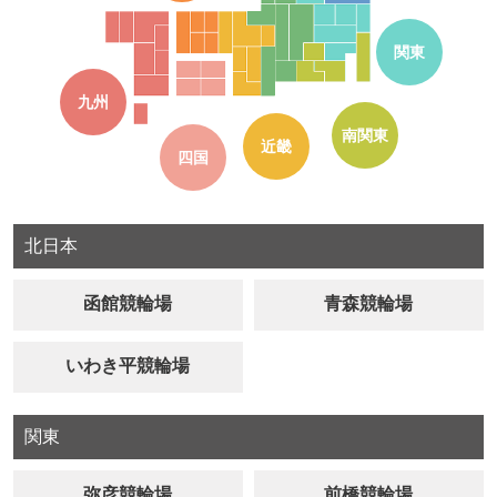
関東
九州
南関東
近畿
四国
北日本
函館競輪場
青森競輪場
いわき平競輪場
関東
弥彦競輪場
前橋競輪場