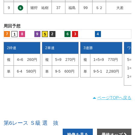
9
猪狩 祐樹
37
福島
99
Ｓ２
大差
6
周回予想
7
8
9
2
6
3
4
1
5
2枠連
2車連
3連勝
ワイ
複
4=6
260円
複
5=9
270円
複
1=5=9
770円
5=9
1=9
単
6-4
580円
単
9-5
600円
単
9-5-1
2,280円
1=5
ページTOPへ戻る
第6レース Ｓ級 選 抜
映像を見る
最終オッズ