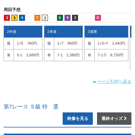
周回予想
3
4
7
6
9
2
8
5
1
2枠連
2車連
3連勝
複
1=5
760円
複
1=7
900円
複
1=5=7
1,440円
単
5-1
2,660円
単
7-1
2,380円
単
7-1-5
8,730円
ページTOPへ戻る
第7レース Ｓ級 特 選
映像を見る
最終オッズ