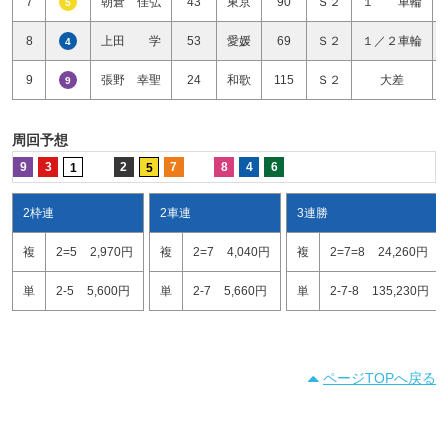
7
朝倉 佳弘
43
東京
90
Ｓ２
１ 車輪
5
8
上田 学
53
愛媛
69
Ｓ２
１／２車輪
4
9
張野 幸聖
24
和歌
115
Ｓ２
大差
9
周回予想
9
3
2
7
8
4
6
1
5
2枠連
2車連
3連勝
複
2=5
2,970円
複
2=7
4,040円
複
2=7=8
24,260円
単
2-5
5,600円
単
2-7
5,660円
単
2-7-8
135,230円
ページTOPへ戻る