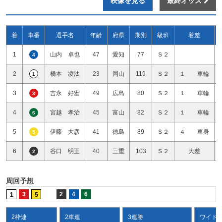
映像を見る
最終オッズ
着
車番
選手名
年齢
府県
期別
級班
着差
1
山内 卓也
47
愛知
77
Ｓ２
4
2
橋本 凌汰
23
岡山
119
Ｓ２
１ 車輪
1
3
吉永 好宏
49
広島
80
Ｓ２
１ 車輪
3
4
宮越 孝治
45
富山
82
Ｓ２
１ 車輪
6
5
伊藤 大彦
41
徳島
89
Ｓ２
４ 車身
5
6
谷口 明正
40
三重
103
Ｓ２
大差
2
周回予想
3
2
4
6
1
5
2枠連
2車連
3連勝
ワイド