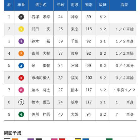
着
車番
選手名
年齢
府県
期別
級班
着差
1
石塚 孝幸
44
神奈
89
Ｓ２
2
2
武田 亮
25
東京
115
Ｓ２
１／８車輪
5
3
鈴木 裕
39
千葉
92
Ｓ１
１／２車身
9
4
森川 大輔
37
岐阜
92
Ｓ２
１／２車輪
7
5
泉 慶輔
34
宮城
99
Ｓ２
３／４車身
4
6
市橋司優人
32
福岡
103
Ｓ２
３／４車輪
3
7
兼本 将太
27
熊本
117
Ｓ２
１車身１／２
8
8
橋本 優己
24
岐阜
117
Ｓ１
１ 車身
1
9
佐川 翔吾
40
大阪
94
Ｓ２
７ 車身
6
周回予想