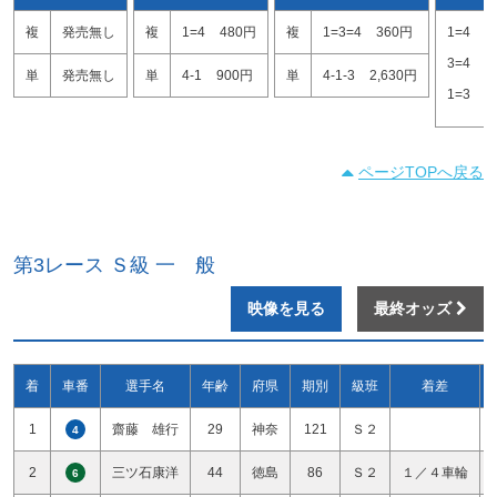
複
発売無し
複
1=4
480円
複
1=3=4
360円
1=4
1
3=4
1
単
発売無し
単
4-1
900円
単
4-1-3
2,630円
1=3
2
ページTOPへ戻る
第3レース Ｓ級 一 般
映像を見る
最終オッズ
着
車番
選手名
年齢
府県
期別
級班
着差
1
齋藤 雄行
29
神奈
121
Ｓ２
4
2
三ツ石康洋
44
徳島
86
Ｓ２
１／４車輪
6