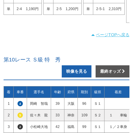
1
単
2-4
1,190円
単
2-5
1,200円
単
2-5-1
2,310円
1
ページTOPへ戻る
第10レース Ｓ級 特 秀
映像を見る
最終オッズ
着
車番
選手名
年齢
府県
期別
級班
着差
1
岡崎 智哉
39
大阪
96
Ｓ１
4
2
佐々木 龍
33
神奈
109
Ｓ２
１ 車輪
5
3
小松崎大地
42
福島
99
Ｓ１
１／２車身
2