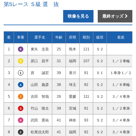
第5レース Ｓ級 選 抜
映像を見る
最終オッズ
着
車番
選手名
年齢
府県
期別
級班
着差
1
東矢 圭吾
25
熊本
121
Ｓ２
9
2
原口 昌平
31
福岡
107
Ｓ２
１／２車輪
5
3
原 誠宏
39
香川
91
Ｓ１
１車身１／２
1
4
山田 義彦
38
埼玉
92
Ｓ２
１／８車輪
4
5
吉田 智哉
26
愛媛
111
Ｓ２
３／４車身
7
6
竹山 陵太
39
宮城
91
Ｓ２
１／２車身
3
7
武田 憲祐
41
神奈
93
Ｓ２
３／４車身
8
8
松尾信太郎
41
福岡
92
Ｓ２
３／４車身
2