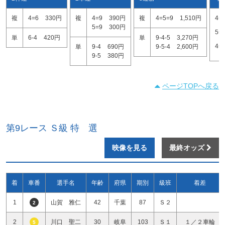
複
4=6
330円
複
4=9
390円
複
4=5=9
1,510円
4=
5=9
300円
5=
単
6-4
420円
単
9-4-5
3,270円
4=
単
9-4
690円
9-5-4
2,600円
9-5
380円
ページTOPへ戻る
第9レース Ｓ級 特 選
映像を見る
最終オッズ
着
車番
選手名
年齢
府県
期別
級班
着差
1
山賀 雅仁
42
千葉
87
Ｓ２
2
2
川口 聖二
30
岐阜
103
Ｓ１
１／２車輪
5