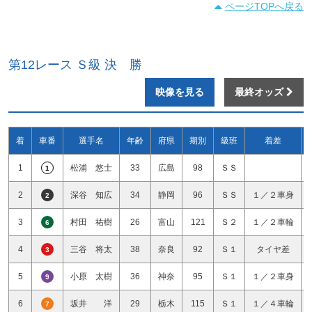
ページTOPへ戻る
第12レース Ｓ級 決 勝
映像を見る
最終オッズ
着
車番
選手名
年齢
府県
期別
級班
着差
1
松浦 悠士
33
広島
98
ＳＳ
1
2
深谷 知広
34
静岡
96
ＳＳ
１／２車身
2
3
村田 祐樹
26
富山
121
Ｓ２
１／２車輪
6
4
三谷 将太
38
奈良
92
Ｓ１
タイヤ差
3
5
小原 太樹
36
神奈
95
Ｓ１
１／２車身
9
6
坂井 洋
29
栃木
115
Ｓ１
１／４車輪
7