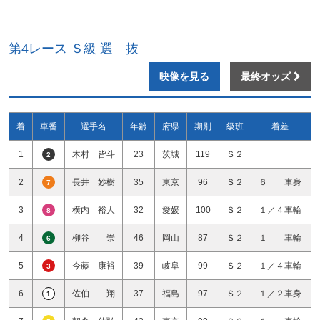
第4レース Ｓ級 選 抜
映像を見る
最終オッズ
着
車番
選手名
年齢
府県
期別
級班
着差
1
木村 皆斗
23
茨城
119
Ｓ２
2
2
長井 妙樹
35
東京
96
Ｓ２
６ 車身
7
3
横内 裕人
32
愛媛
100
Ｓ２
１／４車輪
8
4
柳谷 崇
46
岡山
87
Ｓ２
１ 車輪
6
5
今藤 康裕
39
岐阜
99
Ｓ２
１／４車輪
3
6
佐伯 翔
37
福島
97
Ｓ２
１／２車身
1