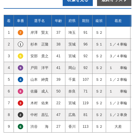
着
車番
選手名
年齢
府県
期別
級班
着差
1
岸澤 賢太
37
埼玉
91
Ｓ２
7
2
杉本 正隆
38
茨城
96
Ｓ１
１／４車輪
1
3
安部 貴之
41
宮城
92
Ｓ２
３／４車輪
5
4
戸田 洋平
41
岡山
92
Ｓ２
１ 車輪
9
5
山本 紳貴
39
千葉
107
Ｓ２
１／２車輪
4
6
佐藤 成人
50
奈良
71
Ｓ２
１ 車輪
8
7
木村 佑来
22
宮城
119
Ｓ２
１／２車輪
3
8
中村 昌弘
47
広島
81
Ｓ２
１／２車身
2
9
渋谷 海
27
香川
113
Ｓ２
大差
6