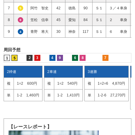
7
阿竹 智史
42
徳島
90
Ｓ１
３／４車身
5
8
笠松 信幸
45
愛知
84
Ｓ１
２ 車身
8
9
青野 将大
30
神奈
117
Ｓ１
６ 車身
4
周回予想
2
3
4
9
6
8
7
1
5
2枠連
2車連
3連勝
複
1=2
600円
複
1=2
540円
複
1=2=6
4,870円
単
1-2
1,460円
単
1-2
1,410円
単
1-2-6
27,270円
【レースレポート】