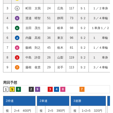
3
町田 太我
24
広島
117
Ｓ１
１／２車身
1
4
渡邉 晴智
51
静岡
73
Ｓ２
３／４車輪
9
5
吉田 茂生
34
岐阜
98
Ｓ２
１車身１／２
6
6
内藤 高裕
36
東京
96
Ｓ２
１ 車輪
4
7
飯嶋 則之
45
栃木
81
Ｓ２
１／４車輪
8
8
中島 詩音
26
山梨
119
Ｓ２
１ 車身
3
9
藤根 俊貴
29
岩手
113
Ｓ２
３／４車輪
7
周回予想
6
2
9
3
4
8
7
1
5
2枠連
2車連
3連勝
ワ
複
2=4
400円
複
2=5
390円
複
1=2=5
320円
2