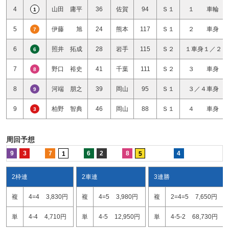
4
山田 庸平
36
佐賀
94
Ｓ１
１ 車輪
1
5
伊藤 旭
24
熊本
117
Ｓ１
２ 車身
7
6
照井 拓成
28
岩手
115
Ｓ２
１車身１／２
6
7
野口 裕史
41
千葉
111
Ｓ２
３ 車身
8
8
河端 朋之
39
岡山
95
Ｓ１
３／４車身
9
9
柏野 智典
46
岡山
88
Ｓ１
４ 車身
3
周回予想
9
3
7
6
2
8
4
1
5
2枠連
2車連
3連勝
複
4=4
3,830円
複
4=5
3,980円
複
2=4=5
7,650円
単
4-4
4,710円
単
4-5
12,950円
単
4-5-2
68,730円