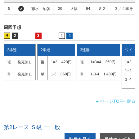
5
志水 祐彦
39
大阪
94
Ｓ２
３／４車身
2
周回予想
2
3
4
5
1
2枠連
2車連
3連勝
ワイド
複
発売無し
複
1=3
420円
複
1=3=4
250円
1=3
1
1=4
1
単
発売無し
単
1-3
860円
単
1-3-4
1,480円
3=4
2
ページTOPへ戻る
第2レース Ｓ級 一 般