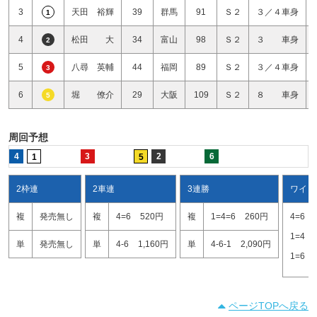
3
天田 裕輝
39
群馬
91
Ｓ２
３／４車身
1
4
松田 大
34
富山
98
Ｓ２
３ 車身
2
5
八尋 英輔
44
福岡
89
Ｓ２
３／４車身
3
6
堀 僚介
29
大阪
109
Ｓ２
８ 車身
5
周回予想
4
3
2
6
1
5
2枠連
2車連
3連勝
ワイド
複
発売無し
複
4=6
520円
複
1=4=6
260円
4=6
1=4
単
発売無し
単
4-6
1,160円
単
4-6-1
2,090円
1=6
ページTOPへ戻る