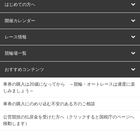
はじめての方へ
はじめての方へ
開催カレンダー
競輪
レース情報
オートレース
レース予想
競輪場一覧
競輪くじ
レース結果
北日本
函館競輪場
青森競輪場
いわき平競輪場
おすすめコンテンツ
車券の購入は20歳になってから ～競輪・オートレースは適度に楽
Dokanto!
キャリーオーバー一覧
関
競輪選手情報
弥彦競輪場
前橋競輪場
取手競輪場
宇都宮競輪場
しみましょう～
東
大宮競輪場
西武園競輪場
京王閣競輪場
立川競輪場
チャリロトプラザ
Perfecta Navi
車券の購入にのめり込む不安のある方のご相談
南
松戸競輪場
千葉競輪場
川崎競輪場
平塚競輪場
公営競技の払戻金を受けた方へ（クリックすると国税庁のページへ
netkeirin
関
移動します）
小田原競輪場
伊東競輪場
静岡競輪場
東
ケイリンガル