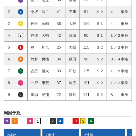
9
2
小堺 浩二
41
石川
91
Ｓ２
４ 車身
4
2
神田 紘輔
38
大阪
100
Ｓ１
４ 車身
5
4
芦澤 大輔
42
茨城
90
Ｓ１
１／２車身
1
5
谷 和也
25
大阪
115
Ｓ２
１／２車身
3
6
竹村 勇祐
34
秋田
96
Ｓ２
３／４車輪
7
7
古賀 勝大
33
和歌
115
Ｓ２
１／８車輪
6
8
一戸 康宏
37
埼玉
101
Ｓ２
１／２車身
8
9
纐纈 洸翔
22
愛知
121
Ｓ２
８ 車身
2
周回予想
9
7
8
2
4
3
6
1
5
2枠連
2車連
3連勝
ワ