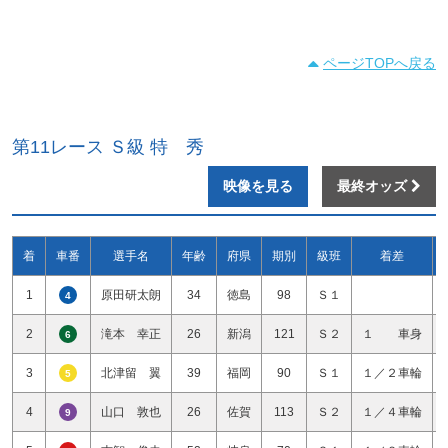
ページTOPへ戻る
第11レース Ｓ級 特 秀
映像を見る
最終オッズ
着
車番
選手名
年齢
府県
期別
級班
着差
1
原田研太朗
34
徳島
98
Ｓ１
4
2
滝本 幸正
26
新潟
121
Ｓ２
１ 車身
6
3
北津留 翼
39
福岡
90
Ｓ１
１／２車輪
5
4
山口 敦也
26
佐賀
113
Ｓ２
１／４車輪
9