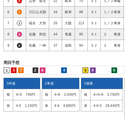
5
志智 俊夫
52
岐阜
70
Ｓ１
１／２車輪
3
6
川口公太朗
34
岐阜
98
Ｓ１
１／２車身
7
7
福永 大智
26
大阪
113
Ｓ１
１／２車身
1
8
佐藤 和也
44
青森
95
Ｓ１
２ 車身
8
9
佐藤 一伸
37
福島
94
Ｓ２
２ 車身
2
周回予想
3
7
2
8
4
9
6
1
5
2枠連
2車連
3連勝
複
4=5
740円
複
4=6
2,040円
複
4=5=6
3,750円
単
4-5
1,150円
単
4-6
4,680円
単
4-6-5
28,440円