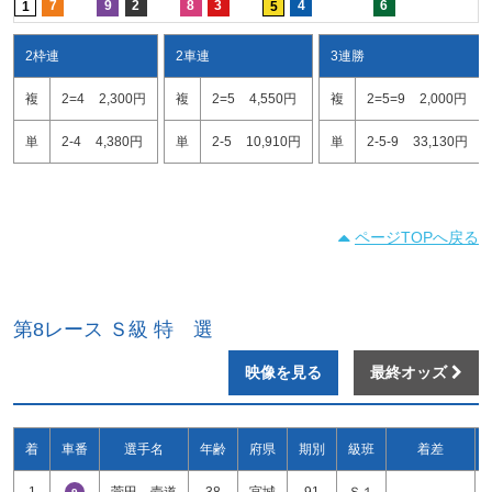
7
9
2
8
3
4
6
1
5
2枠連
2車連
3連勝
複
2=4
2,300円
複
2=5
4,550円
複
2=5=9
2,000円
単
2-4
4,380円
単
2-5
10,910円
単
2-5-9
33,130円
ページTOPへ戻る
第8レース Ｓ級 特 選
映像を見る
最終オッズ
着
車番
選手名
年齢
府県
期別
級班
着差
1
菅田 壱道
38
宮城
91
Ｓ１