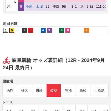
6
注
9
小原 太樹
36
神奈
95
Ｓ１
追
3.92
111.00
周回予想
2
3
4
9
6
8
7
1
5
岐阜競輪 オッズ表詳細（12R - 2024年9月
24日 最終日）
開催場
函館
弥彦
川崎
岐阜
豊橋
高松
小松島
レース