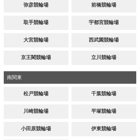
弥彦競輪場
前橋競輪場
取手競輪場
宇都宮競輪場
大宮競輪場
西武園競輪場
京王閣競輪場
立川競輪場
南関東
松戸競輪場
千葉競輪場
川崎競輪場
平塚競輪場
小田原競輪場
伊東競輪場