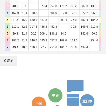
3
40.2
5.1
377.4
257.8
178.2
36.2
687.3
130.1
3
4
167.9
61.4
310.3
506.0
312.8
123.3
872.2
96.3
4
5
27.5
46.0
180.1
487.8
291.4
76.0
752.4
184.2
5
6
117.1
42.6
217.8
486.8
452.3
70.8
165.6
212.8
6
7
29.8
11.4
60.0
209.1
186.2
84.5
342.6
66.9
7
8
187.2
81.7
346.7
685.3
557.5
109.0
121.5
254.4
8
9
49.4
18.0
116.1
92.7
251.6
166.7
36.6
434.4
9
戻る
中部
北日本
中国