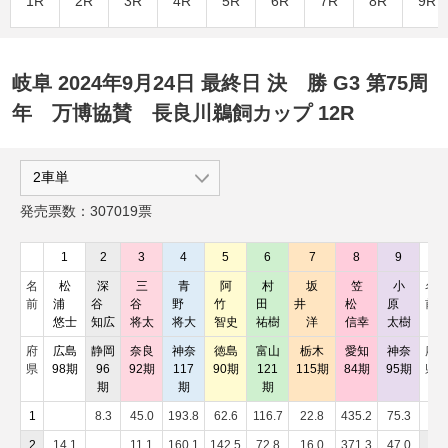
1R
2R
3R
4R
5R
6R
7R
8R
9R
岐阜 2024年9月24日 最終日 決 勝 G3 第75周
年 万博協賛 長良川鵜飼カップ 12R
発売票数：307019票
1
2
3
4
5
6
7
8
9
名
松
深
三
青
阿
村
坂
笠
小
名
前
浦
谷
谷
野
竹
田
井
松
原
前
悠士
知広
将太
将大
智史
祐樹
洋
信幸
太樹
府
広島
静岡
奈良
神奈
徳島
富山
栃木
愛知
神奈
府
県
98期
96
92期
117
90期
121
115期
84期
95期
県
期
期
期
1
8.3
45.0
193.8
62.6
116.7
22.8
435.2
75.3
1
2
14.1
11.1
160.1
142.5
72.8
16.0
371.3
47.0
2