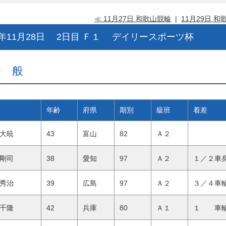
≪ 11月27日 和歌山競輪
|
11月29日 和
8年11月28日 2日目 Ｆ１ デイリースポーツ杯
一 般
年齢
府県
期別
級班
着差
大暁
43
富山
82
Ａ２
剛司
38
愛知
97
Ａ２
１／２車
秀治
39
広島
97
Ａ２
３／４車
千隆
42
兵庫
80
Ａ１
１ 車