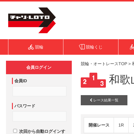
競輪
競輪くじ
競輪・オートレースTOP
>
会員ログイン
和歌山
会員ID
レース結果一覧
パスワード
開催レース
1R
次回から自動ログインす