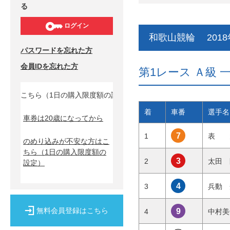
る
ログイン
和歌山競輪 201
パスワードを忘れた方
会員IDを忘れた方
第1レース Ａ級 
こちら（1日の購入限度額の設定）↓
着
車番
選手名
車券は20歳になってから
7
1
表 
のめり込みが不安な方はこ
ちら
（1日の購入限度額の
3
2
太田 
設定）
4
3
兵動 
無料会員登録はこちら
9
4
中村美