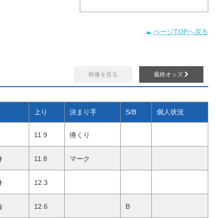
ページTOPへ戻る
映像を見る
最終オッズ
上り
決まり手
S/B
個人状況
11.9
捲くり
身
11.8
マーク
身
12.3
輪
12.6
B