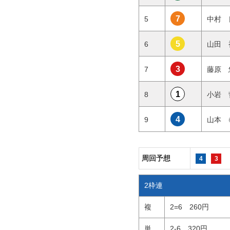
7
5
中村 
5
6
山田 
3
7
藤原 
1
8
小岩 
4
9
山本 
周回予想
4
3
2枠連
複
2=6
260円
単
2-6
320円