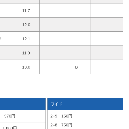
11.7
12.0
２
12.1
11.9
13.0
B
ワイド
9
970円
2=9
150円
2=8
750円
1,800円