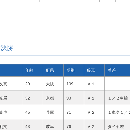
準決勝
年齢
府県
期別
級班
着差
友真
29
大阪
109
Ａ１
光展
32
京都
93
Ａ１
１／２車輪
克也
45
兵庫
71
Ａ２
１車身１／
利文
43
岐阜
76
Ａ２
タイヤ差