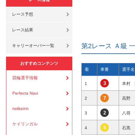
レース予想
レース結果
第2レース Ａ級 
キャリーオーバー一覧
おすすめコンテンツ
着
車番
選手名
競輪選手情報
3
1
本村 
Perfecta Navi
7
2
高野 
netkeirin
2
3
八尋 
ケイリンガル
5
4
石黒