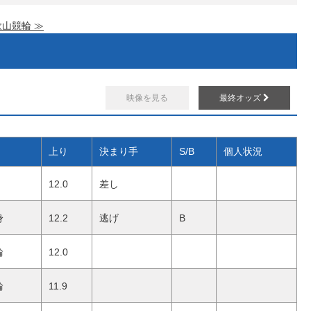
歌山競輪 ≫
映像を見る
最終オッズ
上り
決まり手
S/B
個人状況
12.0
差し
身
12.2
逃げ
B
輪
12.0
輪
11.9