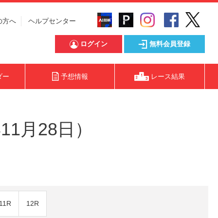
の方へ
ヘルプセンター
ログイン
無料会員登録
ダー
予想情報
レース結果
11月28日）
11R
12R