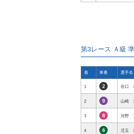
第3レース Ａ級 
着
車番
選手名
2
1
谷口 
9
2
山崎 
8
3
河野 
6
4
児玉 