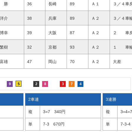
 勝
36
長崎
89
Ａ１
３／４車
洋介
38
兵庫
89
Ａ２
３／４車
博幸
39
大阪
87
Ａ２
２ 車
繁樹
32
京都
93
Ａ２
１ 車
富雄
47
岡山
70
Ａ２
大差
9
5
2
8
3
7
4
2車連
3連勝
複
3=7
340円
複
3=4=
単
7-3
670円
単
7-3-4