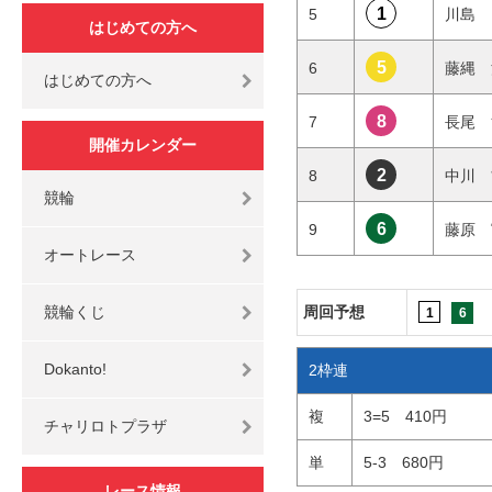
1
5
川島
はじめての方へ
5
6
藤縄 
はじめての方へ
8
7
長尾 
開催カレンダー
2
8
中川 
競輪
6
9
藤原 
オートレース
競輪くじ
周回予想
1
6
Dokanto!
2枠連
複
3=5
410円
チャリロトプラザ
単
5-3
680円
レース情報