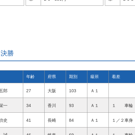
準決勝
年齢
府県
期別
級班
着差
五郎
27
大阪
103
Ａ１
栄一
34
香川
93
Ａ１
１ 車輪
功史
41
長崎
84
Ａ１
１／２車身