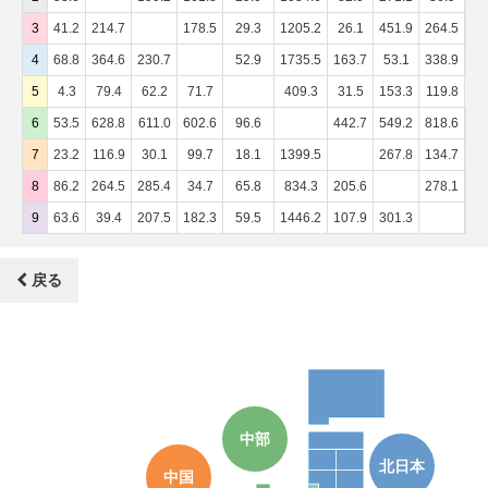
3
41.2
214.7
178.5
29.3
1205.2
26.1
451.9
264.5
3
4
68.8
364.6
230.7
52.9
1735.5
163.7
53.1
338.9
4
5
4.3
79.4
62.2
71.7
409.3
31.5
153.3
119.8
5
6
53.5
628.8
611.0
602.6
96.6
442.7
549.2
818.6
6
7
23.2
116.9
30.1
99.7
18.1
1399.5
267.8
134.7
7
8
86.2
264.5
285.4
34.7
65.8
834.3
205.6
278.1
8
9
63.6
39.4
207.5
182.3
59.5
1446.2
107.9
301.3
9
戻る
中部
北日本
中国