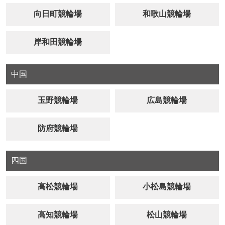
向日町競輪場
和歌山競輪場
岸和田競輪場
中国
玉野競輪場
広島競輪場
防府競輪場
四国
高松競輪場
小松島競輪場
高知競輪場
松山競輪場