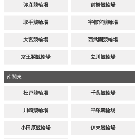
弥彦競輪場
前橋競輪場
取手競輪場
宇都宮競輪場
大宮競輪場
西武園競輪場
京王閣競輪場
立川競輪場
南関東
松戸競輪場
千葉競輪場
川崎競輪場
平塚競輪場
小田原競輪場
伊東競輪場