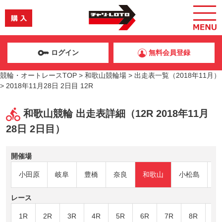
ログイン
無料会員登録
競輪・オートレースTOP
>
和歌山競輪場
>
出走表一覧（2018年11月）
>
2018年11月28日 2日目 12R
和歌山競輪 出走表詳細（12R 2018年11月
28日 2日目）
開催場
小田原
岐阜
豊橋
奈良
和歌山
小松島
佐
レース
1R
2R
3R
4R
5R
6R
7R
8R
9R