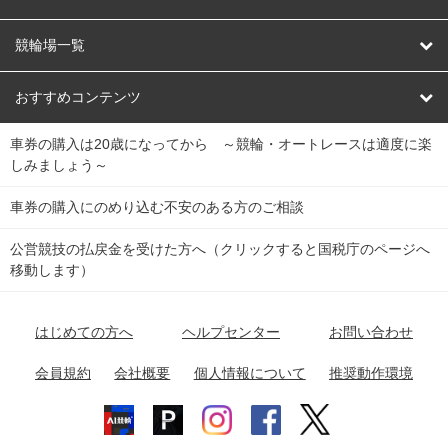
オートレース
レース予想
競輪場一覧
競輪くじ
レース結果
北日本
函館競輪場
青森競輪場
いわき平競輪場
おすすめコンテンツ
車券の購入は20歳になってから ～競輪・オートレースは適度に楽
Dokanto!
キャリーオーバー一覧
関
競輪選手情報
弥彦競輪場
前橋競輪場
取手競輪場
宇都宮競輪場
しみましょう～
東
大宮競輪場
西武園競輪場
京王閣競輪場
立川競輪場
チャリロトプラザ
Perfecta Navi
車券の購入にのめり込む不安のある方のご相談
南
松戸競輪場
千葉競輪場
川崎競輪場
平塚競輪場
公営競技の払戻金を受けた方へ（クリックすると国税庁のページへ
netkeirin
関
移動します）
小田原競輪場
伊東競輪場
静岡競輪場
東
ケイリンガル
中
名古屋競輪場
岐阜競輪場
大垣競輪場
豊橋競輪場
はじめての方へ
ヘルプセンター
お問い合わせ
部
チャリレンジャー
富山競輪場
松阪競輪場
四日市競輪場
会員規約
会社概要
個人情報について
推奨動作環境
競輪場情報
近
福井競輪場
奈良競輪場
向日町競輪場
和歌山競輪場
畿