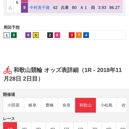
6
△
9
中村美千隆
42
兵庫
80
Ａ１
両
3.93
86.27
5
周回予想
6
9
2
8
3
7
4
1
5
和歌山競輪 オッズ表詳細（1R - 2018年11
月28日 2日目）
開催場
小田原
岐阜
豊橋
奈良
和歌山
小松島
佐
レース