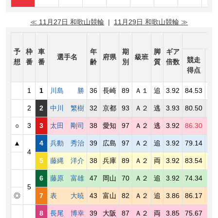
≪ 11月27日 和歌山競輪
|
11月29日 和歌山競輪 ≫
予
枠
車
年
期
脚
ギア
選手名
府県
級班
競走
1
想
番
番
齢
別
質
倍数
得点
着
1
1
川島 勝
36
長崎
89
Ａ１
追
3.92
84.53
2
2
2
中川 繁樹
32
京都
93
Ａ２
逃
3.93
80.50
0
○
3
3
太田 剛司
38
愛知
97
Ａ２
逃
3.92
86.30
2
▲
4
兵動 秀治
39
広島
97
Ａ２
追
3.92
79.14
0
4
5
藤縄 洋介
38
兵庫
89
Ａ２
両
3.92
83.54
2
6
藤原 富雄
47
岡山
70
Ａ２
追
3.92
74.34
0
5
◎
7
表 大暁
43
富山
82
Ａ２
追
3.86
86.17
3
8
長尾 博幸
39
大阪
87
Ａ２
両
3.85
75.67
0