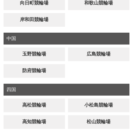
向日町競輪場
和歌山競輪場
岸和田競輪場
中国
玉野競輪場
広島競輪場
防府競輪場
四国
高松競輪場
小松島競輪場
高知競輪場
松山競輪場