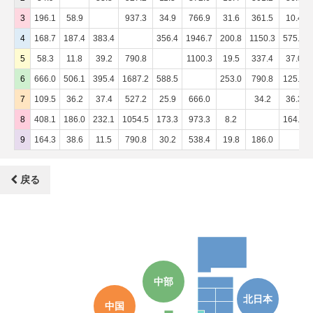
3
196.1
58.9
937.3
34.9
766.9
31.6
361.5
10.4
4
168.7
187.4
383.4
356.4
1946.7
200.8
1150.3
575.1
5
58.3
11.8
39.2
790.8
1100.3
19.5
337.4
37.0
6
666.0
506.1
395.4
1687.2
588.5
253.0
790.8
125.2
7
109.5
36.2
37.4
527.2
25.9
666.0
34.2
36.3
8
408.1
186.0
232.1
1054.5
173.3
973.3
8.2
164.3
9
164.3
38.6
11.5
790.8
30.2
538.4
19.8
186.0
戻る
中部
北日本
中国