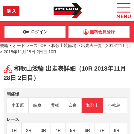
ログイン
無料会員登録
競輪・オートレースTOP
>
和歌山競輪場
>
出走表一覧（2018年11月）
>
2018年11月28日 2日目 10R
和歌山競輪 出走表詳細（10R 2018年11月
28日 2日目）
開催場
小田原
岐阜
豊橋
奈良
和歌山
小松島
佐
レース
1R
2R
3R
4R
5R
6R
7R
8R
9R