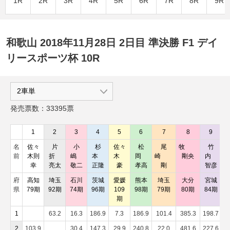
1R
2R
3R
4R
5R
6R
7R
8R
9R
和歌山 2018年11月28日 2日目 準決勝 F1 デイ
リースポーツ杯 10R
発売票数：33395票
1
2
3
4
5
6
7
8
9
名
佐々
片
小
杉
佐々
松
尾
牧
竹
前
木則
折
嶋
本
木
岡
崎
剛央
内
幸
亮太
敬二
正隆
豪
孝高
剛
智彦
府
高知
埼玉
石川
茨城
愛媛
熊本
埼玉
大分
宮城
県
79期
92期
74期
96期
109
98期
79期
80期
84期
期
1
63.2
16.3
186.9
7.3
186.9
101.4
385.3
198.7
1
2
103.9
30.4
147.3
29.9
240.8
22.0
481.6
227.6
2