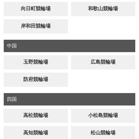
向日町競輪場
和歌山競輪場
岸和田競輪場
中国
玉野競輪場
広島競輪場
防府競輪場
四国
高松競輪場
小松島競輪場
高知競輪場
松山競輪場