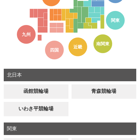
関東
九州
南関東
近畿
四国
北日本
函館競輪場
青森競輪場
いわき平競輪場
関東