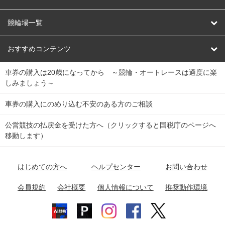
オートレース
レース予想
競輪場一覧
競輪くじ
レース結果
北日本
函館競輪場
青森競輪場
いわき平競輪場
おすすめコンテンツ
車券の購入は20歳になってから ～競輪・オートレースは適度に楽
Dokanto!
キャリーオーバー一覧
関
競輪選手情報
弥彦競輪場
前橋競輪場
取手競輪場
宇都宮競輪場
しみましょう～
東
大宮競輪場
西武園競輪場
京王閣競輪場
立川競輪場
チャリロトプラザ
Perfecta Navi
車券の購入にのめり込む不安のある方のご相談
南
松戸競輪場
千葉競輪場
川崎競輪場
平塚競輪場
公営競技の払戻金を受けた方へ（クリックすると国税庁のページへ
netkeirin
関
移動します）
小田原競輪場
伊東競輪場
静岡競輪場
東
ケイリンガル
中
名古屋競輪場
岐阜競輪場
大垣競輪場
豊橋競輪場
はじめての方へ
ヘルプセンター
お問い合わせ
部
チャリレンジャー
富山競輪場
松阪競輪場
四日市競輪場
会員規約
会社概要
個人情報について
推奨動作環境
競輪場情報
近
福井競輪場
奈良競輪場
向日町競輪場
和歌山競輪場
畿