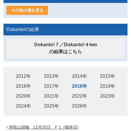
その他の場を見る
Dokanto!の結果
Dokanto!７／Dokanto!４two
の結果はこちら
2012年
2013年
2014年
2015年
2016年
2017年
2018年
2019年
2020年
2021年
2022年
2023年
2024年
2025年
2026年
和歌山競輪 12月25日 Ｆ１ (最終日)