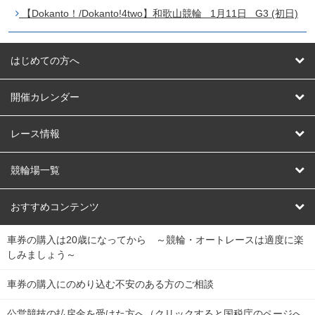
【Dokanto！/Dokanto!4two】和歌山競輪 1月11日 G3 (初日)
はじめての方へ
はじめての方へ
開催カレンダー
競輪
レース情報
オートレース
レース予想
競輪場一覧
競輪くじ
レース結果
北日本
函館競輪場
青森競輪場
いわき平競輪場
おすすめコンテンツ
車券の購入は20歳になってから ～競輪・オートレースは適度に楽
Dokanto!
キャリーオーバー一覧
関
競輪選手情報
弥彦競輪場
前橋競輪場
取手競輪場
宇都宮競輪場
しみましょう～
東
大宮競輪場
西武園競輪場
京王閣競輪場
立川競輪場
チャリロトプラザ
Perfecta Navi
車券の購入にのめり込む不安のある方のご相談
南
松戸競輪場
千葉競輪場
川崎競輪場
平塚競輪場
公営競技の払戻金を受けた方へ（クリックすると国税庁のページへ