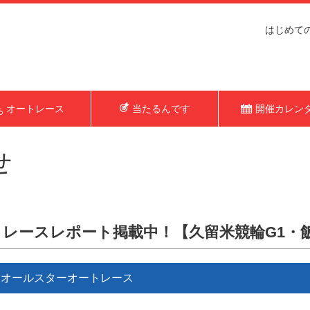
はじめて
オートレース
当たるんです
開催カレン
せ
 Navi】レースレポート掲載中！【久留米競輪G1
回オールスターオートレース