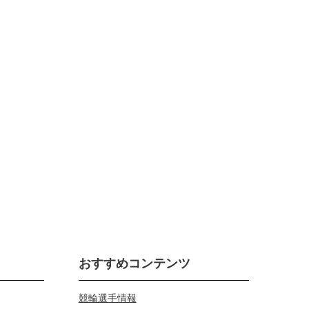
おすすめコンテンツ
競輪選手情報