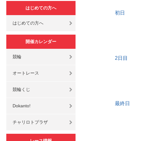
はじめての方へ
初日
はじめての方へ
開催カレンダー
競輪
2日目
オートレース
競輪くじ
最終日
Dokanto!
チャリロトプラザ
レース情報