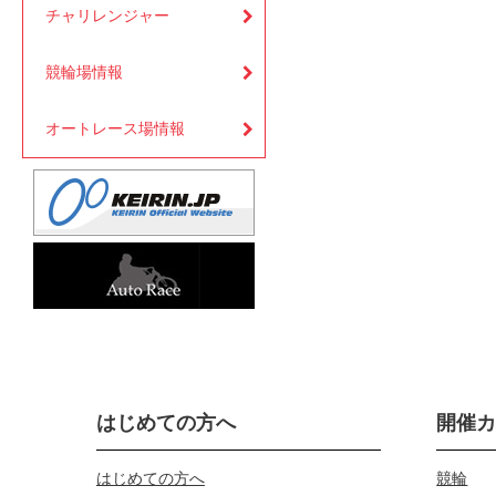
チャリレンジャー
競輪場情報
オートレース場情報
はじめての方へ
開催
はじめての方へ
競輪