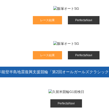
レース結果
PerfectaNavi
度額の設定）↓
レース結果
PerfectaNavi
6年能登半島地震復興支援競輪「第2回オールガールズクラシック
PerfectaNavi