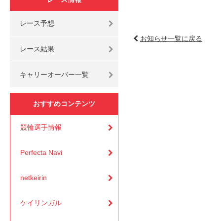
レース予想
お知らせ一覧に戻る
レース結果
キャリーオーバー一覧
おすすめコンテンツ
競輪選手情報
Perfecta Navi
netkeirin
ケイリンガル