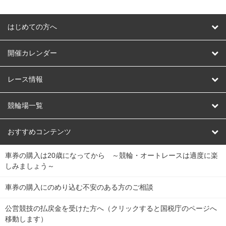
はじめての方へ
はじめての方へ
開催カレンダー
競輪
レース情報
オートレース
レース予想
競輪場一覧
競輪くじ
レース結果
北日本
函館競輪場
青森競輪場
いわき平競輪場
おすすめコンテンツ
車券の購入は20歳になってから ～競輪・オートレースは適度に楽
Dokanto!
キャリーオーバー一覧
関
競輪選手情報
弥彦競輪場
前橋競輪場
取手競輪場
宇都宮競輪場
しみましょう～
東
大宮競輪場
西武園競輪場
京王閣競輪場
立川競輪場
チャリロトプラザ
Perfecta Navi
車券の購入にのめり込む不安のある方のご相談
南
松戸競輪場
千葉競輪場
川崎競輪場
平塚競輪場
公営競技の払戻金を受けた方へ（クリックすると国税庁のページへ
netkeirin
関
移動します）
小田原競輪場
伊東競輪場
静岡競輪場
東