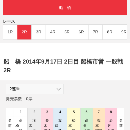
船 橋
レース
1R
2R
3R
4R
5R
6R
7R
8R
9R
船 橋 2014年9月17日 2日目 船橋市営 一般戦
2R
発売票数：0票
1
2
3
4
5
6
7
8
名
高
滝
鈴
渡
松
高
釜
岩
名
前
橋
沢
木
辺
本
倉
本
佐
前