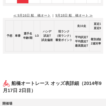
≪ 9月16日 船 橋オート
|
9月18日 船 橋オート ≫
直近10
良10走
直近90
ハンデ
現ランク
選手名
予想
車番
LG
試走T
（前ランク）
平均試走T
年齢/期
着別成績 
試走偏差
審査ポイント
平均競走T
2連対率 
最高競走T
船橋オートレース オッズ表詳細（2014年9
月17日 2日目）
開催場