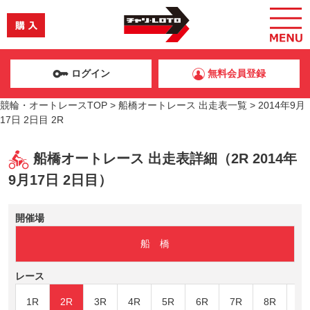
ログイン
無料会員登録
競輪・オートレースTOP
>
船橋オートレース 出走表一覧
>
2014年9月
17日 2日目 2R
船橋オートレース 出走表詳細（2R 2014年
9月17日 2日目）
開催場
船 橋
レース
1R
2R
3R
4R
5R
6R
7R
8R
9R