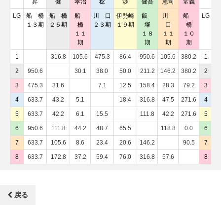
昇
健
孝治
稔
渉
健吾
憲司
常義
LG
船 橋
船 橋
船
川 口
伊勢崎
飯
川
船
LG
１３期
２５期
橋
２３期
１９期
塚
口
橋
１１
１８
１１
１０
期
期
期
期
1
316.8
105.6
475.3
86.4
950.6
105.6
380.2
1
2
950.6
30.1
38.0
50.0
211.2
146.2
380.2
2
3
475.3
31.6
7.1
12.5
158.4
28.3
79.2
3
4
633.7
43.2
5.1
18.4
316.8
47.5
271.6
4
5
633.7
42.2
6.1
15.5
111.8
42.2
271.6
5
6
950.6
111.8
44.2
48.7
65.5
118.8
0.0
6
7
633.7
105.6
8.6
23.4
20.6
146.2
90.5
7
8
633.7
172.8
37.2
59.4
76.0
316.8
57.6
8
戻る