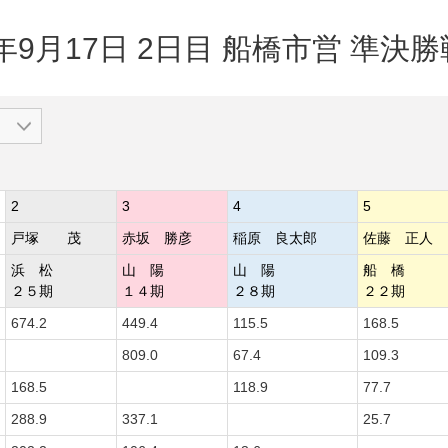
4年9月17日 2日目 船橋市営 準決
2
3
4
5
戸塚 茂
赤坂 勝彦
稲原 良太郎
佐藤 正人
浜 松
山 陽
山 陽
船 橋
２５期
１４期
２８期
２２期
674.2
449.4
115.5
168.5
809.0
67.4
109.3
168.5
118.9
77.7
288.9
337.1
25.7