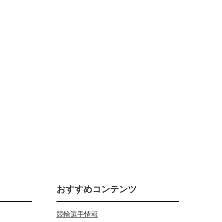
おすすめコンテンツ
競輪選手情報