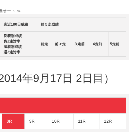
 橋オート ≫
直近180日成績
前５走成績
良着別成績
良2連対率
前走
前々走
３走前
4走前
5走前
湿着別成績
湿2連対率
14年9月17日 2日目）
8R
9R
10R
11R
12R