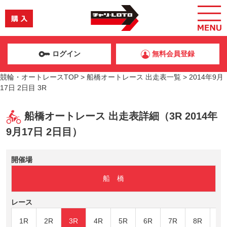
ログイン
無料会員登録
競輪・オートレースTOP
>
船橋オートレース 出走表一覧
>
2014年9月
17日 2日目 3R
船橋オートレース 出走表詳細（3R 2014年
9月17日 2日目）
開催場
船 橋
レース
1R
2R
3R
4R
5R
6R
7R
8R
9R