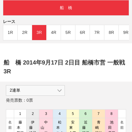
船 橋
レース
1R
2R
3R
4R
5R
6R
7R
8R
9R
船 橋 2014年9月17日 2日目 船橋市営 一般戦
3R
発売票数：0票
1
2
3
4
5
6
7
8
名
藤
伊
中
松
安
近
青
池
名
前
本
藤
山
本
東
藤
嶋
田
前