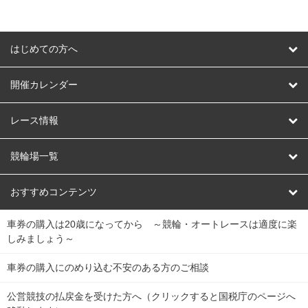
はじめての方へ
はじめての方へ
開催カレンダー
競輪
レース情報
オートレース
レース予想
競輪場一覧
競輪くじ
レース結果
北日本
函館競輪場
青森競輪場
いわき平競輪場
おすすめコンテンツ
車券の購入は20歳になってから ～競輪・オートレースは適度に楽
Dokanto!
キャリーオーバー一覧
関
競輪選手情報
弥彦競輪場
前橋競輪場
取手競輪場
宇都宮競輪場
しみましょう～
東
大宮競輪場
西武園競輪場
京王閣競輪場
立川競輪場
チャリロトプラザ
Perfecta Navi
車券の購入にのめり込む不安のある方のご相談
南
松戸競輪場
千葉競輪場
川崎競輪場
平塚競輪場
公営競技の払戻金を受けた方へ（クリックすると国税庁のページへ
netkeirin
関