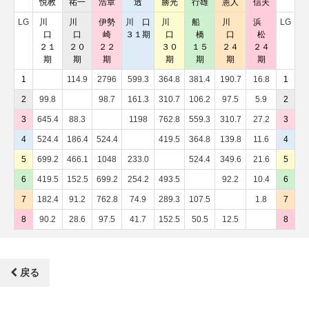
悦教
祐一
浩章
透
勝光
行雄
憲人
信夫
LG
川
川
伊勢
川 口
川
船
川
浜
LG
口
口
崎
３１期
口
橋
口
松
２１
２０
２２
３０
１５
２４
２４
期
期
期
期
期
期
期
1
114.9
2796
599.3
364.8
381.4
190.7
16.8
1
2
99.8
98.7
161.3
310.7
106.2
97.5
5.9
2
3
645.4
88.3
1198
762.8
559.3
310.7
27.2
3
4
524.4
186.4
524.4
419.5
364.8
139.8
11.6
4
5
699.2
466.1
1048
233.0
524.4
349.6
21.6
5
6
419.5
152.5
699.2
254.2
493.5
92.2
10.4
6
7
182.4
91.2
762.8
74.9
289.3
107.5
1.8
7
8
90.2
28.6
97.5
41.7
152.5
50.5
12.5
8
戻る