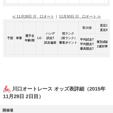
≪ 11月28日 川 口オート
|
11月30日 川 口オート ≫
直近10
良10走
直近90
ハンデ
現ランク
選手名
予想
車番
LG
試走T
（前ランク）
平均試走T
年齢/期
着別成績 
試走偏差
審査ポイント
平均競走T
2連対率 
最高競走T
川口オートレース オッズ表詳細（2015年
11月29日 2日目）
開催場