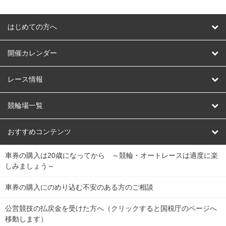
はじめての方へ
はじめての方へ
開催カレンダー
競輪
レース情報
オートレース
レース予想
競輪場一覧
競輪くじ
レース結果
北日本
函館競輪場
青森競輪場
いわき平競輪場
おすすめコンテンツ
車券の購入は20歳になってから ～競輪・オートレースは適度に楽
Dokanto!
キャリーオーバー一覧
関
競輪選手情報
弥彦競輪場
前橋競輪場
取手競輪場
宇都宮競輪場
しみましょう～
東
大宮競輪場
西武園競輪場
京王閣競輪場
立川競輪場
チャリロトプラザ
Perfecta Navi
車券の購入にのめり込む不安のある方のご相談
南
松戸競輪場
千葉競輪場
川崎競輪場
平塚競輪場
公営競技の払戻金を受けた方へ（クリックすると国税庁のページへ
netkeirin
関
移動します）
小田原競輪場
伊東競輪場
静岡競輪場
東