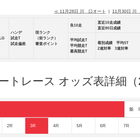
≪ 11月28日 川 口オート
|
11月30日 川
直近10走成績
良10走
直近90日成績
ハンデ
現ランク
LG
試走T
（前ランク）
平均試走T
着別成績 平均ST
試走偏差
審査ポイント
平均競走T
2連対率 3連対率
最高競走T
トレース オッズ表詳細（20
飯 
2R
3R
4R
5R
6R
7R