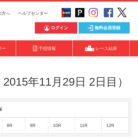
の方へ
ヘルプセンター
ログイン
無料会員登録
ダー
予想情報
レース結果
015年11月29日 2日目）
塚
8R
9R
10R
11R
12R