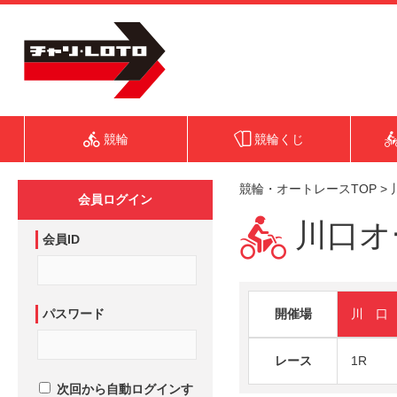
競輪
競輪くじ
競輪・オートレースTOP
>
会員ログイン
川口オー
会員ID
パスワード
開催場
川 口
レース
1R
次回から自動ログインす