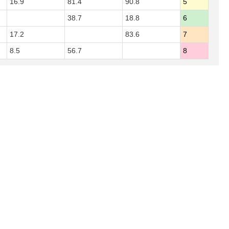
16.9
81.4
90.8
5
38.7
18.8
6
17.2
83.6
7
8.5
56.7
8