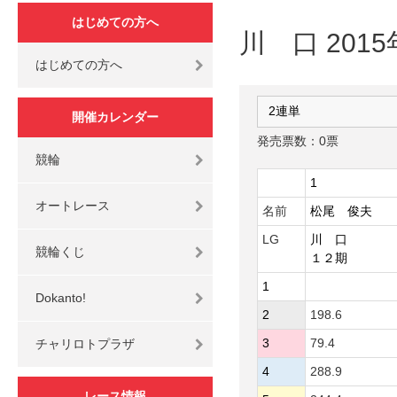
はじめての方へ
川 口 2015
はじめての方へ
開催カレンダー
発売票数：0票
競輪
1
オートレース
名前
松尾 俊夫
LG
川 口
競輪くじ
１２期
1
Dokanto!
2
198.6
3
79.4
チャリロトプラザ
4
288.9
レース情報