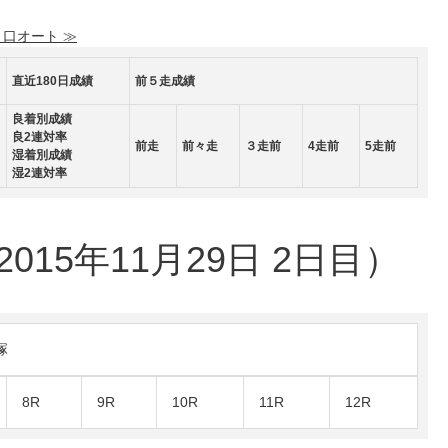
 口オート ≫
直近180日成績
前５走成績
良着別成績
良2連対率
前走
前々走
３走前
4走前
5走前
湿着別成績
湿2連対率
15年11月29日 2日目）
塚
8R
9R
10R
11R
12R