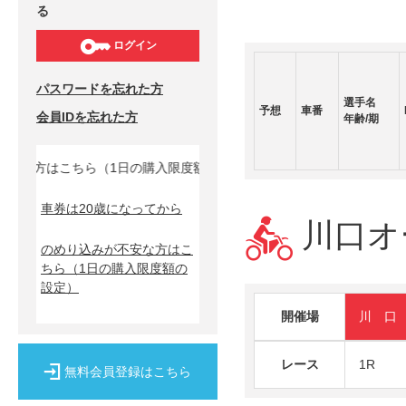
る
ログイン
パスワードを忘れた方
選手名
予想
車番
会員IDを忘れた方
年齢/期
な方はこちら（1日の購入限度額の設定）↓
車券は20歳になってから
川口オー
のめり込みが不安な方はこ
ちら
（1日の購入限度額の
設定）
開催場
川 口
レース
1R
無料会員登録はこちら