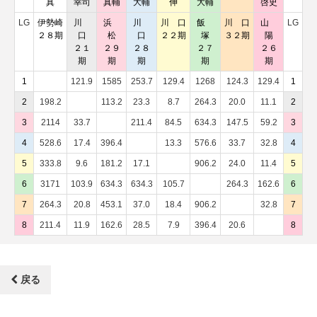
真
幸司
真輔
大輔
伸
大輔
啓史
LG
伊勢崎
川
浜
川
川 口
飯
川 口
山
LG
２８期
口
松
口
２２期
塚
３２期
陽
２１
２９
２８
２７
２６
期
期
期
期
期
1
121.9
1585
253.7
129.4
1268
124.3
129.4
1
2
198.2
113.2
23.3
8.7
264.3
20.0
11.1
2
3
2114
33.7
211.4
84.5
634.3
147.5
59.2
3
4
528.6
17.4
396.4
13.3
576.6
33.7
32.8
4
5
333.8
9.6
181.2
17.1
906.2
24.0
11.4
5
6
3171
103.9
634.3
634.3
105.7
264.3
162.6
6
7
264.3
20.8
453.1
37.0
18.4
906.2
32.8
7
8
211.4
11.9
162.6
28.5
7.9
396.4
20.6
8
戻る