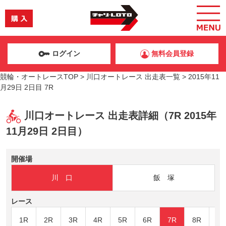
ログイン
無料会員登録
競輪・オートレースTOP
>
川口オートレース 出走表一覧
>
2015年11
月29日 2日目 7R
川口オートレース 出走表詳細（7R 2015年
11月29日 2日目）
開催場
川 口
飯 塚
レース
1R
2R
3R
4R
5R
6R
7R
8R
9R