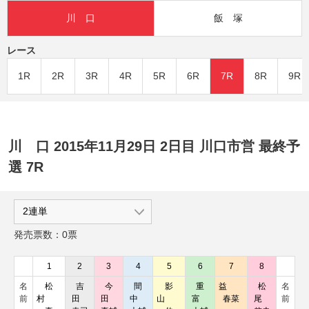
川 口
飯 塚
レース
1R
2R
3R
4R
5R
6R
7R
8R
9R
川 口 2015年11月29日 2日目 川口市営 最終予
選 7R
発売票数：0票
1
2
3
4
5
6
7
8
名
松
吉
今
間
影
重
益
松
名
前
村
田
田
中
山
富
春菜
尾
前